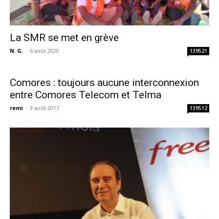
La SMR se met en grève
N. G.
-
6 août 2020
139521
Comores : toujours aucune interconnexion
entre Comores Telecom et Telma
remi
-
3 août 2017
139512