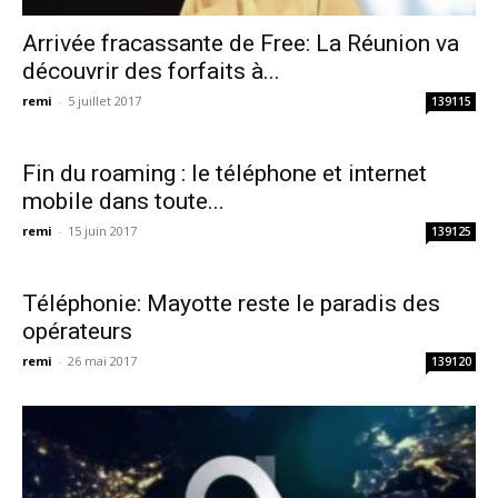
Arrivée fracassante de Free: La Réunion va
découvrir des forfaits à...
remi
-
5 juillet 2017
139115
Fin du roaming : le téléphone et internet
mobile dans toute...
remi
-
15 juin 2017
139125
Téléphonie: Mayotte reste le paradis des
opérateurs
remi
-
26 mai 2017
139120