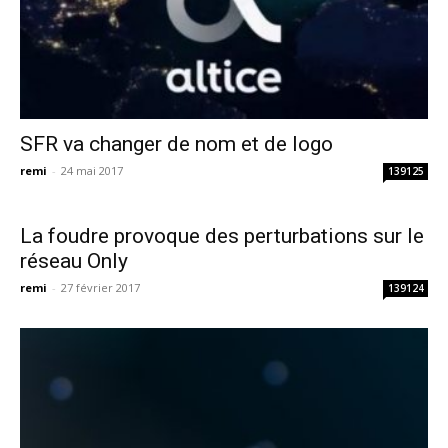
SFR va changer de nom et de logo
remi
-
24 mai 2017
139125
La foudre provoque des perturbations sur le
réseau Only
remi
-
27 février 2017
139124