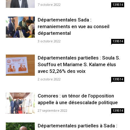
7 octobre 2022
139514
Départementales Sada :
remaniements en vue au conseil
départemental
3 octobre 2022
139514
Départementales partielles : Soula S.
Souffou et Mariame S. Kalame élus
avec 52,26% des voix
2 octobre 2022
139514
Comores : un ténor de l’opposition
appelle à une désescalade politique
27 septembre 2022
139514
Départementales partielles à Sada :