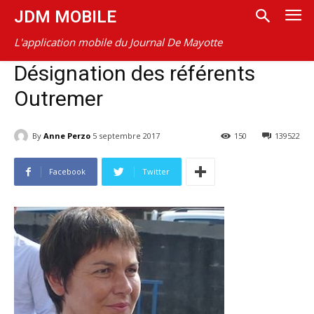
JDM MOBILE
L'application mobile du Journal De Mayotte
Désignation des référents
Outremer
By
Anne Perzo
5 septembre 2017
150
139522
Facebook
Twitter