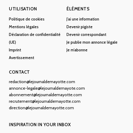
UTILISATION
ÉLÉMENTS
Politique de cookies
J’ai une information
Mentions légales
Devenir pigiste
Déclaration de confidentialité
Devenir correspondant
(UE)
Je publie mon annonce légale
Imprint
Je m’abonne
Avertissement
CONTACT
redaction@lejournaldemayotte.com
annonce-legale@lejournaldemayote.com
abonnement@lejournaldemayotte.com
recrutement@lejournaldemayotte.com
direction@lejournaldemayotte.com
INSPIRATION IN YOUR INBOX