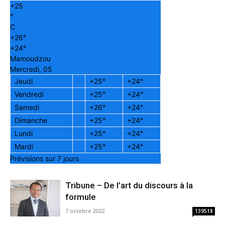
+
25
°
C
+
26°
+
24°
Mamoudzou
Mercredi, 05
Jeudi
+
25°
+
24°
Vendredi
+
25°
+
24°
Samedi
+
26°
+
24°
Dimanche
+
25°
+
24°
Lundi
+
25°
+
24°
Mardi
+
25°
+
24°
Prévisions sur 7 jours
Tribune – De l’art du discours à la
formule
7 octobre 2022
139518