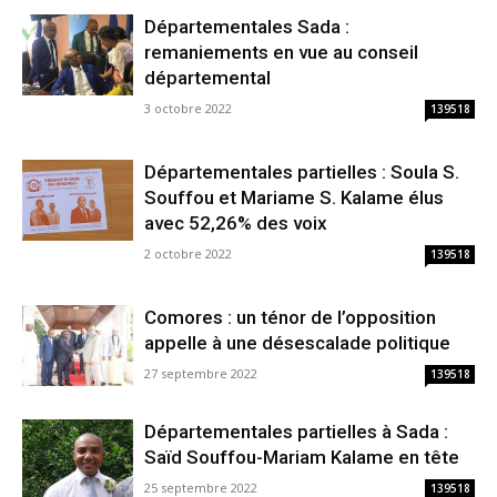
Départementales Sada :
remaniements en vue au conseil
départemental
3 octobre 2022
139518
Départementales partielles : Soula S.
Souffou et Mariame S. Kalame élus
avec 52,26% des voix
2 octobre 2022
139518
Comores : un ténor de l’opposition
appelle à une désescalade politique
27 septembre 2022
139518
Départementales partielles à Sada :
Saïd Souffou-Mariam Kalame en tête
25 septembre 2022
139518