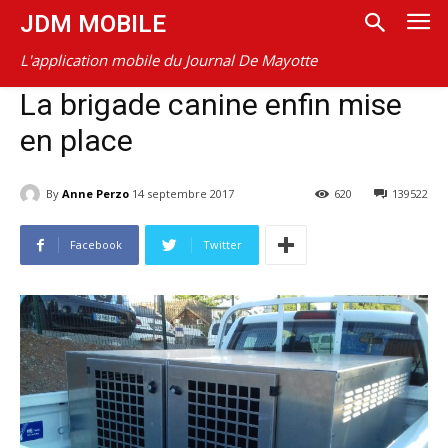
JDM MOBILE
L'application mobile du Journal De Mayotte
La brigade canine enfin mise
en place
By
Anne Perzo
14 septembre 2017
620
139522
Facebook
Twitter