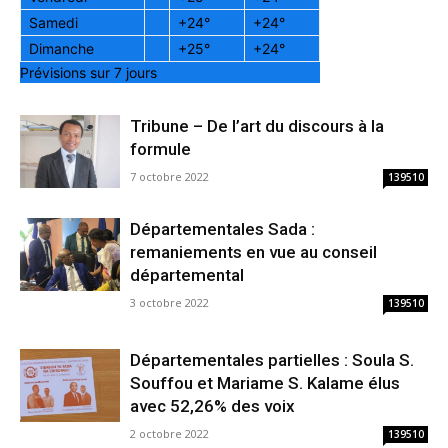
Samedi
+
24°
+
24°
Dimanche
+
25°
+
24°
Prévisions sur 7 jours
Tribune – De l’art du discours à la
formule
7 octobre 2022
139510
Départementales Sada :
remaniements en vue au conseil
départemental
3 octobre 2022
139510
Départementales partielles : Soula S.
Souffou et Mariame S. Kalame élus
avec 52,26% des voix
2 octobre 2022
139510