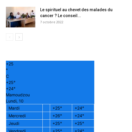
Le spirituel au chevet des malades du
cancer ? Le conseil...
7 octobre 2022
+
25
°
C
+
25°
+
24°
Mamoudzou
Lundi, 10
Mardi
+
25°
+
24°
Mercredi
+
26°
+
24°
Jeudi
+
25°
+
25°
Vendredi
+
25°
+
24°