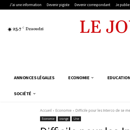
J’ai une information
Devenir pigiste
Devenir correspondant
Je publi
LE J
25.7
C
Dzaoudzi
ANNONCES LÉGALES
ECONOMIE
EDUCATIO
SOCIÉTÉ
Accueil
Economie
Difficile pour les Interco de se met
Economie
orange
Une