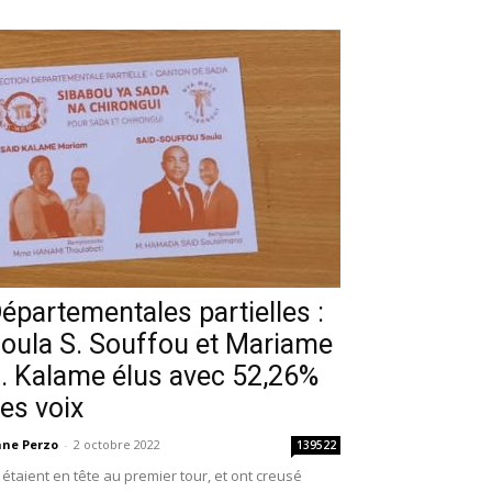
épartementales partielles :
oula S. Souffou et Mariame
. Kalame élus avec 52,26%
es voix
ne Perzo
-
2 octobre 2022
139522
s étaient en tête au premier tour, et ont creusé