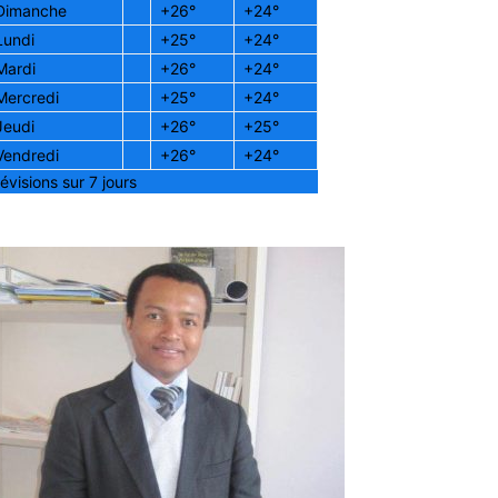
Dimanche
+
26°
+
24°
Lundi
+
25°
+
24°
Mardi
+
26°
+
24°
Mercredi
+
25°
+
24°
Jeudi
+
26°
+
25°
Vendredi
+
26°
+
24°
évisions sur 7 jours