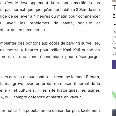
jet c’est le développement du transport maritime dans
T
n’est pas normal que quelqu’un qui habite à 30km de son
à
obligé de se lever à 4 heures du matin pour commencer
. Avec les problèmes de santé, sociaux et
Le
taux qui en découlent. »
Qu
pa
Ab
’implanter des pontons aux côtés de parking surveillés,
ca
us mettre 4 heures pour rallier Kani Keli quand on
d'
vion », et une zone économique pour désengorger
des attraits du sud, naturels « comme le mont Bénara,
à la mangrove, avec un projet de musée itinérant de la
e », et culturels, « les site historiques, les usines
) », qu’il compte défendre et mettre en valeur.
 permettra à la population de demander plus facilement