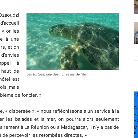
Dzaoudzi
d’accueil
 « or les
ace à une
rs, et on
d’envies
appel à
 haut de
Les tortues, une des richesses de l’île
ôtel est
ois, mais
+
blème de foncier. »
°
C
e, « dispersée », « nous réfléchissons à un service à la
+
lier les balades et la mer, on pourra alors seulement
+
airement à La Réunion ou à Madagascar, il n’y a pas de
M
S
in de percevoir les retombées directes. »