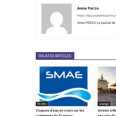
Anne Perzo
https://lejournaldemayotte.y
Anne PERZO Le journal de 
RELATED ARTICLES
Fil info
orange
Coupure d’eau en cours sur les
Arrivée à M
communes de Koungou,
secours de