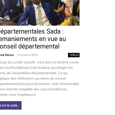
épartementales Sada :
emaniements en vue au
onseil départemental
ne Perzo
-
3 octobre 2022
139522
issue du scrutin a parlé : c’est donc le binôme Soula
ïd Souffou/Mariam Saïd Kalame qui intègre les
ncs de l’assemblée départementale. Ce qui
plique des réélections au menu du conseil
partemental les jours prochains. Avec l’éventualité
une refonte complète des vice-présidences,
mme nous l’expliquons
Lire la suite