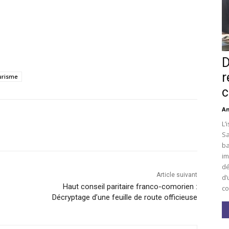
D
r
urisme
c
An
L’
Sa
ba
im
dé
Article suivant
d’
Haut conseil paritaire franco-comorien :
co
Décryptage d’une feuille de route officieuse