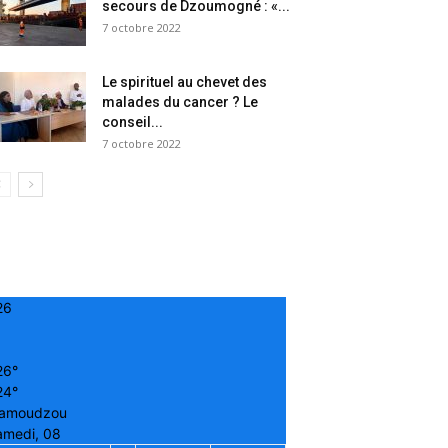
secours de Dzoumogné : «...
7 octobre 2022
Le spirituel au chevet des
malades du cancer ? Le
conseil...
7 octobre 2022
26
26°
24°
amoudzou
amedi, 08