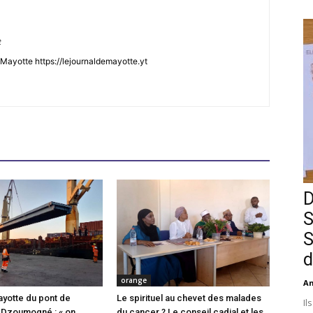
t
Mayotte https://lejournaldemayotte.yt
D
S
S
d
orange
An
ayotte du pont de
Le spirituel au chevet des malades
Il
 Dzoumogné : « on
du cancer ? Le conseil cadial et les