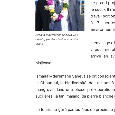
Le grand pro
le sud. « Il 
travail soit 
à 7 heures
environnemen
Ismaïla Mderemane Saheva veut
développer l’existant et voir plus
Il envisage d
grand
« pour ne pl
arrive en a
Majicavo.
Ismaïla Mderemane Saheva se dit conscient 
le Choungui, la biodiversité, des tortues 
mangrove dans une phase pré-opérationnell
sucrières, la tani malandi (la pierre blanche
Le tourisme géré par les élus de proximité