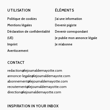
UTILISATION
ÉLÉMENTS
Politique de cookies
J’ai une information
Mentions légales
Devenir pigiste
Déclaration de confidentialité
Devenir correspondant
(UE)
Je publie mon annonce légale
Imprint
Je m’abonne
Avertissement
CONTACT
redaction@lejournaldemayotte.com
annonce-legale@lejournaldemayote.com
abonnement@lejournaldemayotte.com
recrutement@lejournaldemayotte.com
direction@lejournaldemayotte.com
INSPIRATION IN YOUR INBOX