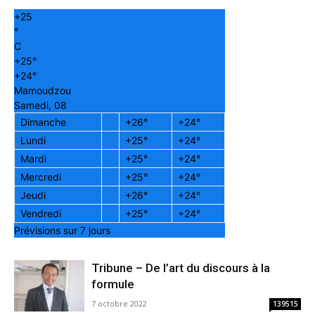
+
25
°
C
+
25°
+
24°
Mamoudzou
Samedi, 08
Dimanche
+
26°
+
24°
Lundi
+
25°
+
24°
Mardi
+
25°
+
24°
Mercredi
+
25°
+
24°
Jeudi
+
26°
+
24°
Vendredi
+
25°
+
24°
Prévisions sur 7 jours
Tribune – De l’art du discours à la
formule
7 octobre 2022
139515