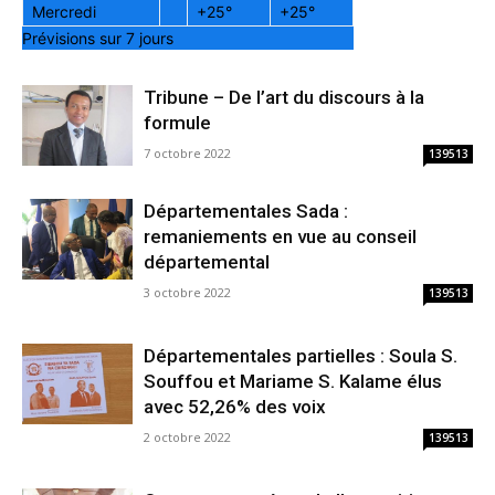
Mercredi
+
25°
+
25°
Prévisions sur 7 jours
Tribune – De l’art du discours à la
formule
7 octobre 2022
139513
Départementales Sada :
remaniements en vue au conseil
départemental
3 octobre 2022
139513
Départementales partielles : Soula S.
Souffou et Mariame S. Kalame élus
avec 52,26% des voix
2 octobre 2022
139513