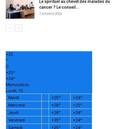
Le spirituel au chevet des malades du
cancer ? Le conseil...
7 octobre 2022
+
25
°
C
+
25°
+
24°
Mamoudzou
Lundi, 10
Mardi
+
25°
+
24°
Mercredi
+
26°
+
25°
Jeudi
+
26°
+
24°
Vendredi
+
25°
+
24°
Samedi
+
25°
+
24°