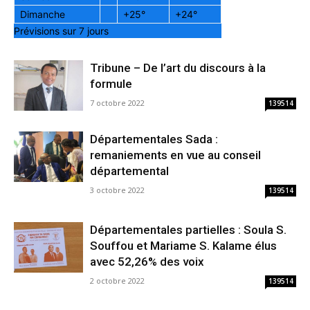
Dimanche
+
25°
+
24°
Prévisions sur 7 jours
Tribune – De l’art du discours à la
formule
7 octobre 2022
139514
Départementales Sada :
remaniements en vue au conseil
départemental
3 octobre 2022
139514
Départementales partielles : Soula S.
Souffou et Mariame S. Kalame élus
avec 52,26% des voix
2 octobre 2022
139514