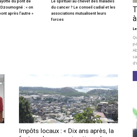
ayotte du pont de
Le spirituel au chevet des malades
 Dzoumogné : « on
du cancer ? Le conseil cadial et les
T
pont après l’autre »
associations mutualisent leurs
à
forces
Le
Qu
pa
Ab
ca
d'
Impôts locaux : « Dix ans après, la