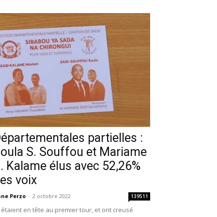
épartementales partielles :
oula S. Souffou et Mariame
. Kalame élus avec 52,26%
es voix
ne Perzo
-
2 octobre 2022
139511
s étaient en tête au premier tour, et ont creusé