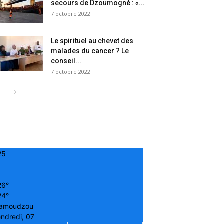
secours de Dzoumogné : «...
7 octobre 2022
Le spirituel au chevet des
malades du cancer ? Le
conseil...
7 octobre 2022
25
26°
24°
amoudzou
ndredi, 07