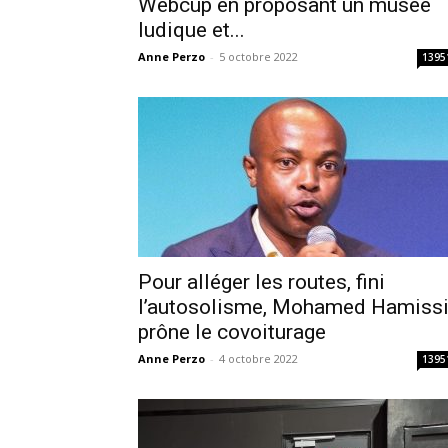
Webcup en proposant un musée
ludique et...
Anne Perzo
-
5 octobre 2022
1395
Pour alléger les routes, fini
l’autosolisme, Mohamed Hamiss
prône le covoiturage
Anne Perzo
-
4 octobre 2022
1395