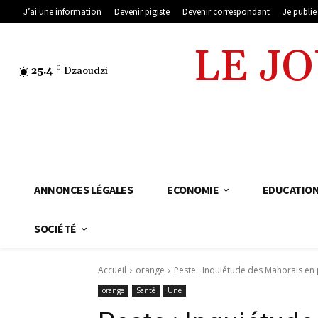
J’ai une information
Devenir pigiste
Devenir correspondant
Je publi
LE J
25.4
C
Dzaoudzi
ANNONCES LÉGALES
ECONOMIE
EDUCATIO
SOCIÉTÉ
Accueil
orange
Peste : Inquiétude des Mahorais e
orange
Santé
Une