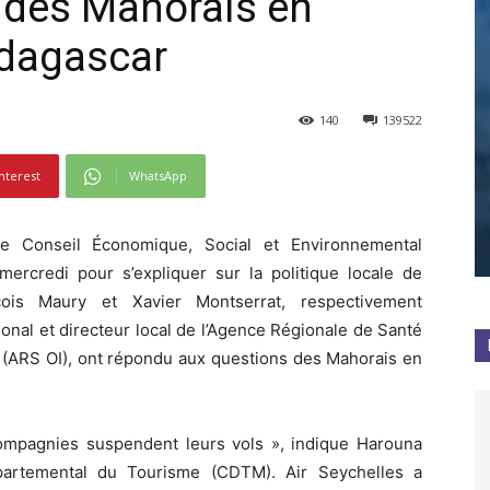
e des Mahorais en
dagascar
140
139522
nterest
WhatsApp
 le Conseil Économique, Social et Environnemental
ercredi pour s’expliquer sur la politique locale de
çois Maury et Xavier Montserrat, respectivement
ional et directeur local de l’Agence Régionale de Santé
 (ARS OI), ont répondu aux questions des Mahorais en
mpagnies suspendent leurs vols », indique Harouna
partemental du Tourisme (CDTM). Air Seychelles a