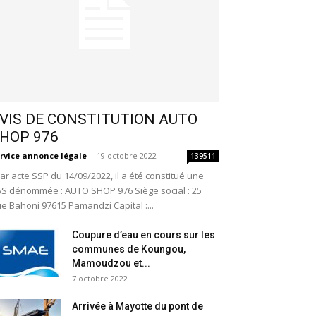
VIS DE CONSTITUTION AUTO
HOP 976
rvice annonce légale
-
19 octobre 2022
139511
r acte SSP du 14/09/2022, il a été constitué une
S dénommée : AUTO SHOP 976 Siège social : 25
e Bahoni 97615 Pamandzi Capital :...
Coupure d’eau en cours sur les
communes de Koungou,
Mamoudzou et...
7 octobre 2022
Arrivée à Mayotte du pont de