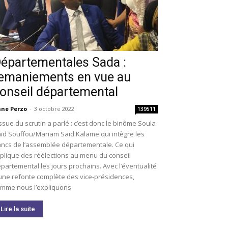
épartementales Sada :
emaniements en vue au
onseil départemental
ne Perzo
-
3 octobre 2022
139511
issue du scrutin a parlé : c’est donc le binôme Soula
ïd Souffou/Mariam Saïd Kalame qui intègre les
ncs de l’assemblée départementale. Ce qui
plique des réélections au menu du conseil
partemental les jours prochains. Avec l’éventualité
une refonte complète des vice-présidences,
mme nous l’expliquons
Lire la suite