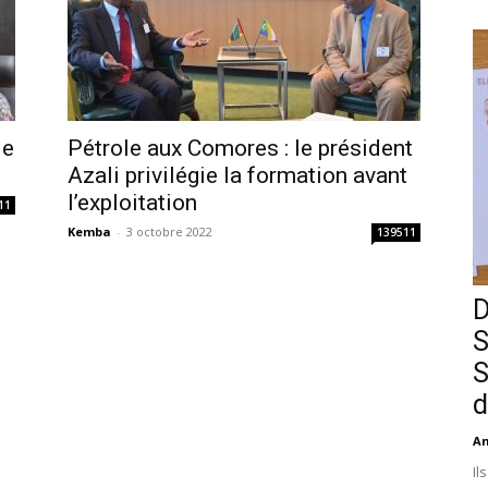
le
Pétrole aux Comores : le président
Azali privilégie la formation avant
l’exploitation
11
Kemba
-
3 octobre 2022
139511
D
S
S
d
An
Il