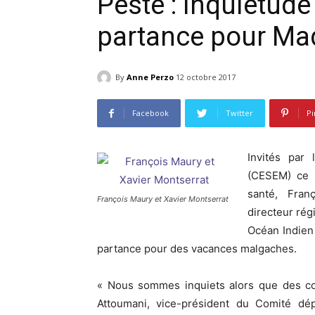
Peste : Inquiétud
partance pour Ma
By
Anne Perzo
12 octobre 2017
Facebook
Twitter
Pi
Invités par
(CESEM) ce m
santé, Fran
François Maury et Xavier Montserrat
directeur rég
Océan Indien
partance pour des vacances malgaches.
« Nous sommes inquiets alors que des co
Attoumani, vice-président du Comité dé