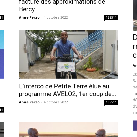
facture des approximations de
Bercy...
Anne Perzo
-
4 octobre 2022
11
139511
D
r
c
An
L’
Sa
L’interco de Petite Terre élue au
ba
i
programme AVELO2, 1er coup de...
im
dé
Anne Perzo
-
4 octobre 2022
139511
d’
11
co