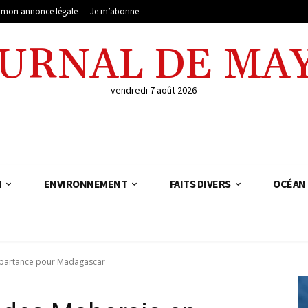
e mon annonce légale
Je m’abonne
OURNAL DE MA
vendredi 7 août 2026
N
ENVIRONNEMENT
FAITS DIVERS
OCÉAN 
n partance pour Madagascar