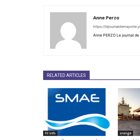
Anne Perzo
https://lejournaldemayotte.y
Anne PERZO Le journal de 
RELATED ARTICLES
Fil info
orange