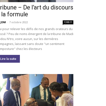
ribune – De l’art du discours
 la formule
 JDM
-
7 octobre 2022
139511
i pour relever les défis de nos grands orateurs du
ssé ? Peu de noms émergent de la tribune de Madi
dou N'tro, voire aucun, sur les dernières
mpagnes, laissant sans doute "un sentiment
imposture" chez les électeurs
Lire la suite