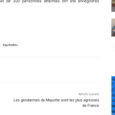
 et de 300 personnes atteintes ont été enregistrés
Seychelles
+
°
C
Article suivant
+
Les gendarmes de Mayotte sont les plus agressés
+
de France
M
Ve