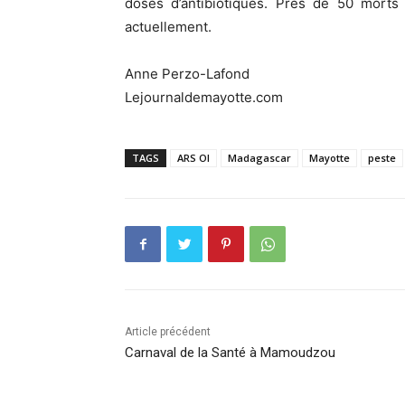
doses d’antibiotiques. Prés de 50 morts
actuellement.
Anne Perzo-Lafond
Lejournaldemayotte.com
TAGS
ARS OI
Madagascar
Mayotte
peste
Article précédent
Carnaval de la Santé à Mamoudzou