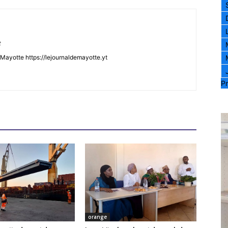
t
Mayotte https://lejournaldemayotte.yt
Pr
orange