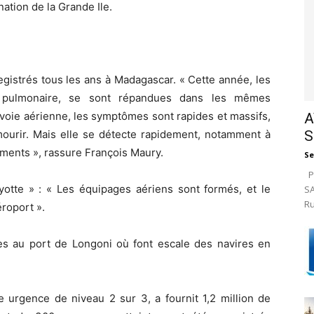
tion de la Grande Ile.
gistrés tous les ans à Madagascar. « Cette année, les
 pulmonaire, se sont répandues dans les mêmes
voie aérienne, les symptômes sont rapides et massifs,
A
S
 mourir. Mais elle se détecte rapidement, notamment à
ements », rassure François Maury.
Se
Pa
yotte » : « Les équipages aériens sont formés, et le
SA
Ru
éroport ».
es au port de Longoni où font escale des navires en
 urgence de niveau 2 sur 3, a fournit 1,2 million de