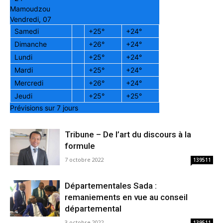
Mamoudzou
Vendredi, 07
Samedi
+
25°
+
24°
Dimanche
+
26°
+
24°
Lundi
+
25°
+
24°
Mardi
+
25°
+
24°
Mercredi
+
26°
+
24°
Jeudi
+
25°
+
25°
Prévisions sur 7 jours
Tribune – De l’art du discours à la
formule
7 octobre 2022
139511
Départementales Sada :
remaniements en vue au conseil
départemental
3 octobre 2022
139511