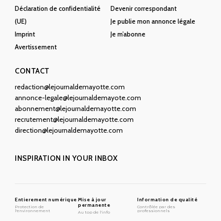
Déclaration de confidentialité
Devenir correspondant
(UE)
Je publie mon annonce légale
Imprint
Je m’abonne
Avertissement
CONTACT
redaction@lejournaldemayotte.com
annonce-legale@lejournaldemayote.com
abonnement@lejournaldemayotte.com
recrutement@lejournaldemayotte.com
direction@lejournaldemayotte.com
INSPIRATION IN YOUR INBOX
Entierement numérique
Mise à jour
Information de qualité
permanente
Protection de
Contrôlée par des
l'environnement
professionnels
Au top de l'info