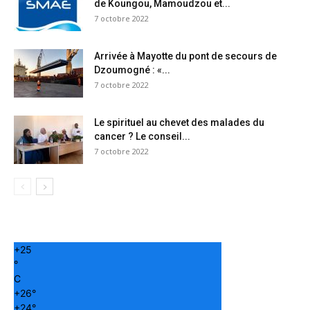
de Koungou, Mamoudzou et...
7 octobre 2022
Arrivée à Mayotte du pont de secours de
Dzoumogné : «...
7 octobre 2022
Le spirituel au chevet des malades du
cancer ? Le conseil...
7 octobre 2022
+
25
°
C
+
26°
+
24°