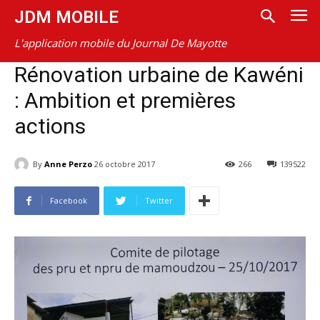
JDM MOBILE
L'application mobile du Journal De Mayotte
Rénovation urbaine de Kawéni
: Ambition et premières
actions
By
Anne Perzo
26 octobre 2017
266
139522
Facebook
Twitter