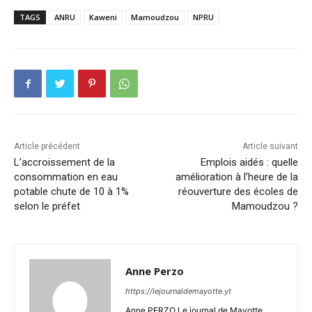
TAGS
ANRU
Kaweni
Mamoudzou
NPRU
Article précédent
Article suivant
L’accroissement de la
Emplois aidés : quelle
consommation en eau
amélioration à l’heure de la
potable chute de 10 à 1%
réouverture des écoles de
selon le préfet
Mamoudzou ?
Anne Perzo
https://lejournaldemayotte.yt
Anne PERZO Le journal de Mayotte