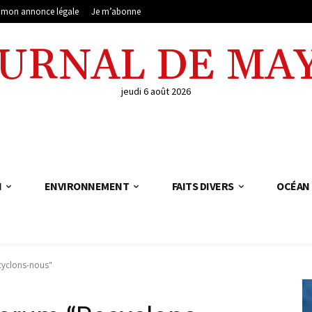
e mon annonce légale
Je m’abonne
OURNAL DE MA
jeudi 6 août 2026
N
ENVIRONNEMENT
FAITS DIVERS
OCÉAN 
cyclons-nous"