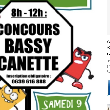
A
S
Se
Pa
SA
Ru