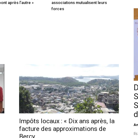
pont après l’autre »
associations mutualisent leurs
forces
D
S
S
d
Impôts locaux : « Dix ans après, la
An
facture des approximations de
Il
Bercy...