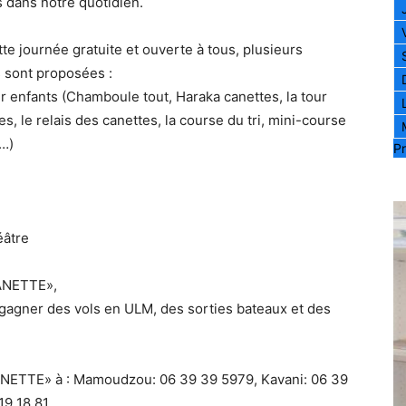
s dans notre quotidien.
te journée gratuite et ouverte à tous, plusieurs
 sont proposées :
r enfants (Chamboule tout, Haraka canettes, la tour
s, le relais des canettes, la course du tri, mini-course
…)
Pr
́âtre
ANETTE»,
 gagner des vols en ULM, des sorties bateaux et des
NETTE» à : Mamoudzou: 06 39 39 5979, Kavani: 06 39
19 18 81