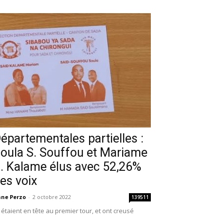
épartementales partielles :
oula S. Souffou et Mariame
. Kalame élus avec 52,26%
es voix
ne Perzo
-
2 octobre 2022
139511
s étaient en tête au premier tour, et ont creusé