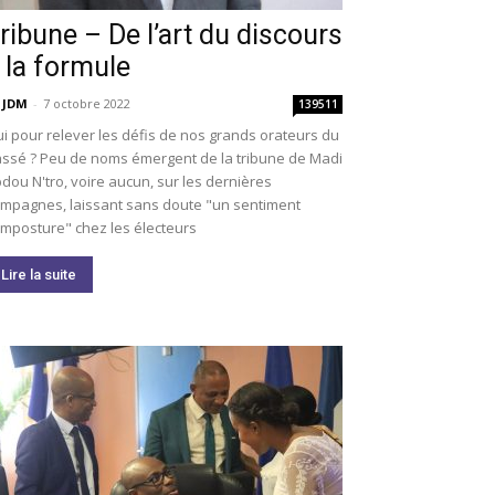
ribune – De l’art du discours
 la formule
 JDM
-
7 octobre 2022
139511
i pour relever les défis de nos grands orateurs du
ssé ? Peu de noms émergent de la tribune de Madi
dou N'tro, voire aucun, sur les dernières
mpagnes, laissant sans doute "un sentiment
imposture" chez les électeurs
Lire la suite