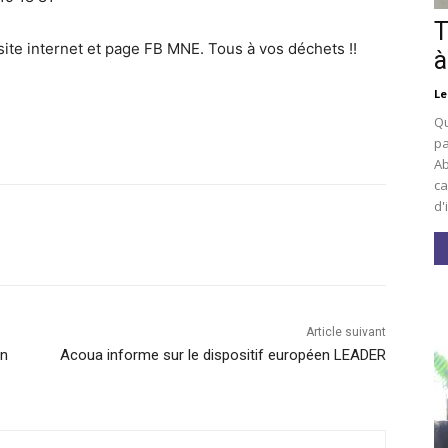
T
te internet et page FB MNE. Tous à vos déchets !!
à
Le
Qu
pa
Ab
ca
d'
Article suivant
un
Acoua informe sur le dispositif européen LEADER