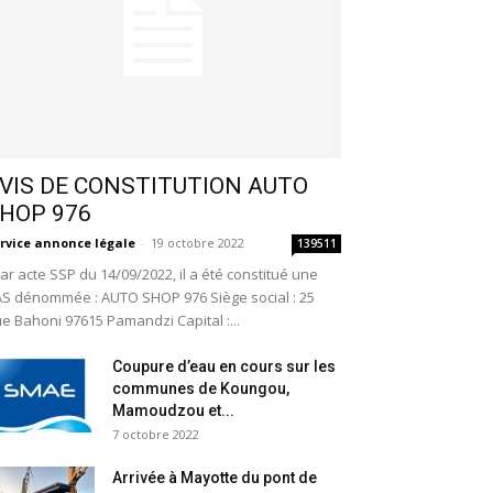
VIS DE CONSTITUTION AUTO
HOP 976
rvice annonce légale
-
19 octobre 2022
139511
r acte SSP du 14/09/2022, il a été constitué une
S dénommée : AUTO SHOP 976 Siège social : 25
e Bahoni 97615 Pamandzi Capital :...
Coupure d’eau en cours sur les
communes de Koungou,
Mamoudzou et...
7 octobre 2022
Arrivée à Mayotte du pont de