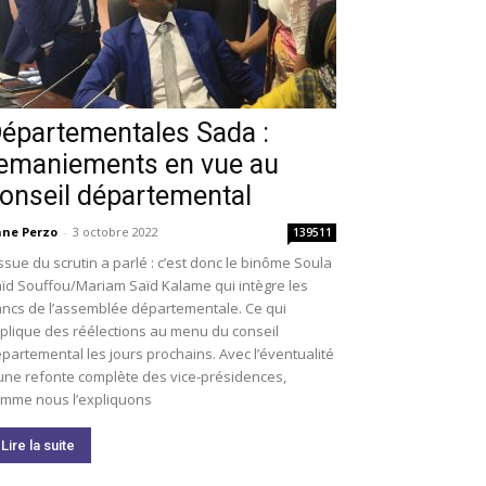
épartementales Sada :
emaniements en vue au
onseil départemental
ne Perzo
-
3 octobre 2022
139511
issue du scrutin a parlé : c’est donc le binôme Soula
ïd Souffou/Mariam Saïd Kalame qui intègre les
ncs de l’assemblée départementale. Ce qui
plique des réélections au menu du conseil
partemental les jours prochains. Avec l’éventualité
une refonte complète des vice-présidences,
mme nous l’expliquons
Lire la suite