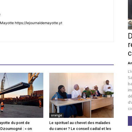
t
Mayotte https://lejournaldemayotte.yt
D
r
c
An
L’
Sa
ba
im
dé
d’
co
orange
ayotte du pont de
Le spirituel au chevet des malades
 Dzoumogné : « on
du cancer ? Le conseil cadial et les