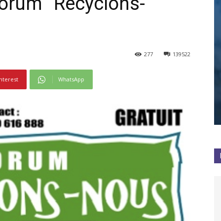
Forum “Recyclons-
277
139522
nterest
WhatsApp