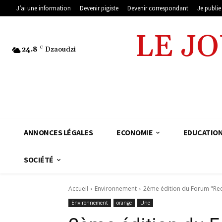
J’ai une information
Devenir pigiste
Devenir correspondant
Je publi
LE J
24.8
C
Dzaoudzi
ANNONCES LÉGALES
ECONOMIE
EDUCATIO
SOCIÉTÉ
Accueil
Environnement
2ème édition du Forum "Re
Environnement
orange
Une