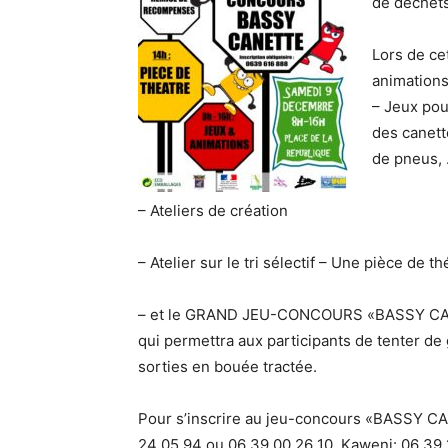
de déchet
Lors de cet
animations
– Jeux pou
des canette
de pneus, 
– Ateliers de création
– Atelier sur le tri sélectif – Une pièce de the
– et le GRAND JEU-CONCOURS «BASSY C
qui permettra aux participants de tenter de
sorties en bouée tractée.
Pour s’inscrire au jeu-concours «BASSY CA
24 05 94 ou 06 39 00 26 10, Kaweni: 06 39 