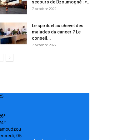
secours de Dzoumogné : «...
7 octobre 2022
Le spirituel au chevet des
malades du cancer ? Le
conseil...
7 octobre 2022
25
26°
24°
amoudzou
rcredi, 05