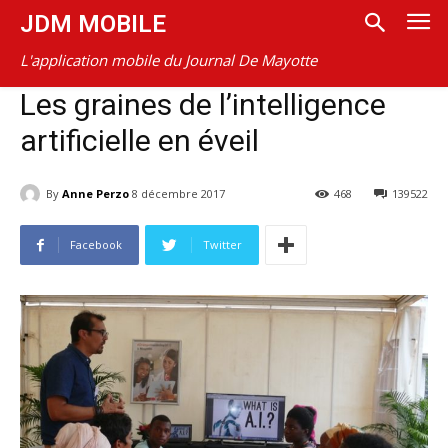
JDM MOBILE
L'application mobile du Journal De Mayotte
Les graines de l’intelligence
artificielle en éveil
By
Anne Perzo
8 décembre 2017
468
139522
Facebook
Twitter