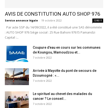
AVIS DE CONSTITUTION AUTO SHOP 976
Service annonce légale
-
19 octobre 2022
139511
Par acte SSP du 14/09/2022, il a été constitué une SAS dénommée
: AUTO SHOP 976 Siège social : 25 Rue Bahoni 97615 Pamandzi
Capital :...
Coupure d’eau en cours sur les communes
de Koungou, Mamoudzou et...
7 octobre 2022
Arrivée à Mayotte du pont de secours de
Dzoumogné : «...
7 octobre 2022
Le spirituel au chevet des malades du
cancer ? Le conseil...
7 octobre 2022