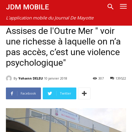
JDM MOBILE
L'application mobile du Journal De Mayotte
Assises de l'Outre Mer " voir
une richesse à laquelle on n’a
pas accès, c’est une violence
psychologique"
By
Yohann DELEU
10 janvier 2018
307
139522
Facebook
Twitter