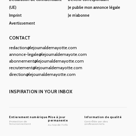
(UE)
Je publie mon annonce légale
Imprint
Je m’abonne
Avertissement
CONTACT
redaction@lejournaldemayotte.com
annonce-legale@lejournaldemayote.com
abonnement@lejournaldemayotte.com
recrutement@lejournaldemayotte.com
direction@lejournaldemayotte.com
INSPIRATION IN YOUR INBOX
Entierement numérique
Mise à jour
Information de qualité
permanente
Protection de
Contrôlée par des
l'environnement
professionnels
Au top de l'info