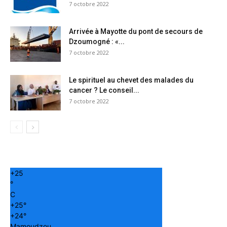
7 octobre 2022
Arrivée à Mayotte du pont de secours de
Dzoumogné : «...
7 octobre 2022
Le spirituel au chevet des malades du
cancer ? Le conseil...
7 octobre 2022
+
25
°
C
+
25°
+
24°
Mamoudzou