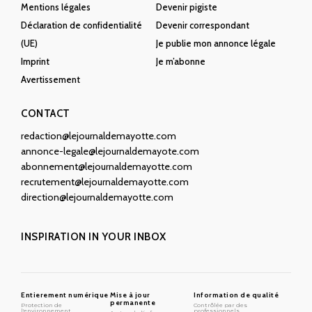
Mentions légales
Devenir pigiste
Déclaration de confidentialité
Devenir correspondant
(UE)
Je publie mon annonce légale
Imprint
Je m’abonne
Avertissement
CONTACT
redaction@lejournaldemayotte.com
annonce-legale@lejournaldemayote.com
abonnement@lejournaldemayotte.com
recrutement@lejournaldemayotte.com
direction@lejournaldemayotte.com
INSPIRATION IN YOUR INBOX
Entierement numérique
Mise à jour
Information de qualité
permanente
Protection de
Contrôlée par des
l'environnement
professionnels