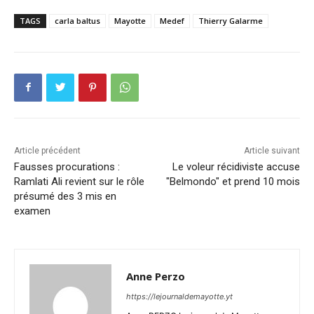
TAGS
carla baltus
Mayotte
Medef
Thierry Galarme
Article précédent
Article suivant
Fausses procurations :
Le voleur récidiviste accuse
Ramlati Ali revient sur le rôle
"Belmondo" et prend 10 mois
présumé des 3 mis en
examen
Anne Perzo
https://lejournaldemayotte.yt