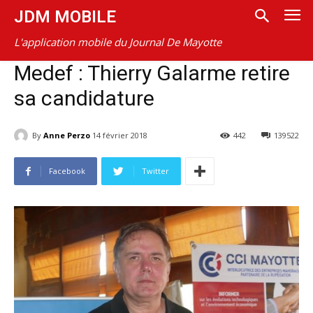
JDM MOBILE
L'application mobile du Journal De Mayotte
Medef : Thierry Galarme retire
sa candidature
By
Anne Perzo
14 février 2018
442
139522
Facebook
Twitter