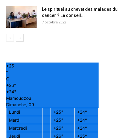
Le spirituel au chevet des malades du
cancer ? Le conseil...
7 octobre 2022
+
25
°
C
+
26°
+
24°
Mamoudzou
Dimanche, 09
Lundi
+
25°
+
24°
Mardi
+
25°
+
24°
Mercredi
+
26°
+
24°
Jeudi
+
26°
+
25°