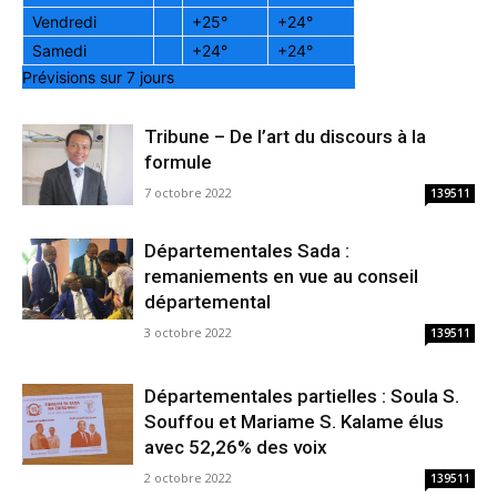
Vendredi
+
25°
+
24°
Samedi
+
24°
+
24°
Prévisions sur 7 jours
Tribune – De l’art du discours à la
formule
7 octobre 2022
139511
Départementales Sada :
remaniements en vue au conseil
départemental
3 octobre 2022
139511
Départementales partielles : Soula S.
Souffou et Mariame S. Kalame élus
avec 52,26% des voix
2 octobre 2022
139511