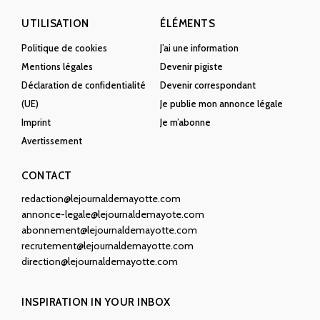
UTILISATION
ÉLÉMENTS
Politique de cookies
J’ai une information
Mentions légales
Devenir pigiste
Déclaration de confidentialité
Devenir correspondant
(UE)
Je publie mon annonce légale
Imprint
Je m’abonne
Avertissement
CONTACT
redaction@lejournaldemayotte.com
annonce-legale@lejournaldemayote.com
abonnement@lejournaldemayotte.com
recrutement@lejournaldemayotte.com
direction@lejournaldemayotte.com
INSPIRATION IN YOUR INBOX