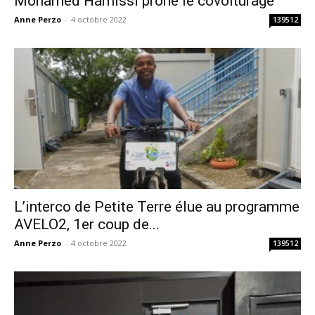
Mohamed Hamissi prône le covoiturage
Anne Perzo
-
4 octobre 2022
139512
L’interco de Petite Terre élue au programme
AVELO2, 1er coup de...
Anne Perzo
-
4 octobre 2022
139512