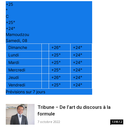
+
25
°
C
+
25°
+
24°
Mamoudzou
Samedi, 08
Dimanche
+
26°
+
24°
Lundi
+
25°
+
24°
Mardi
+
25°
+
24°
Mercredi
+
25°
+
24°
Jeudi
+
26°
+
24°
Vendredi
+
25°
+
24°
Prévisions sur 7 jours
Tribune – De l’art du discours à la
formule
7 octobre 2022
139512