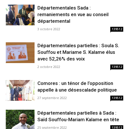
Départementales Sada :
remaniements en vue au conseil
départemental
3 octobre 2022
139512
Départementales partielles : Soula S.
Souffou et Mariame S. Kalame élus
avec 52,26% des voix
2 octobre 2022
139512
Comores : un ténor de l’opposition
appelle à une désescalade politique
27 septembre 2022
139512
Départementales partielles à Sada :
Saïd Souffou-Mariam Kalame en tête
25 septembre 2022
139512