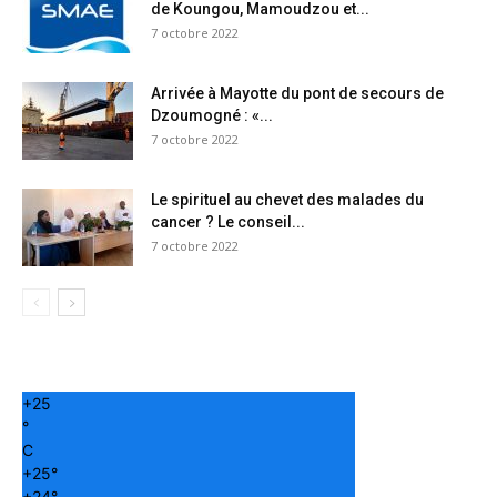
de Koungou, Mamoudzou et...
7 octobre 2022
Arrivée à Mayotte du pont de secours de
Dzoumogné : «...
7 octobre 2022
Le spirituel au chevet des malades du
cancer ? Le conseil...
7 octobre 2022
+
25
°
C
+
25°
+
24°