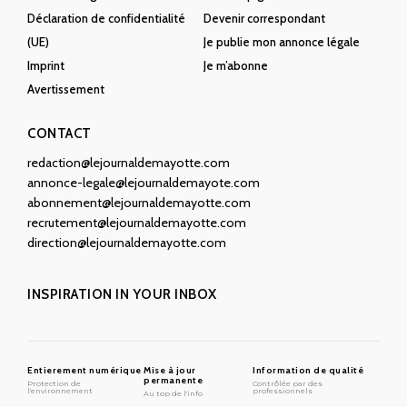
Déclaration de confidentialité
Devenir correspondant
(UE)
Je publie mon annonce légale
Imprint
Je m’abonne
Avertissement
CONTACT
redaction@lejournaldemayotte.com
annonce-legale@lejournaldemayote.com
abonnement@lejournaldemayotte.com
recrutement@lejournaldemayotte.com
direction@lejournaldemayotte.com
INSPIRATION IN YOUR INBOX
Entierement numérique
Mise à jour
Information de qualité
permanente
Protection de
Contrôlée par des
l'environnement
professionnels
Au top de l'info