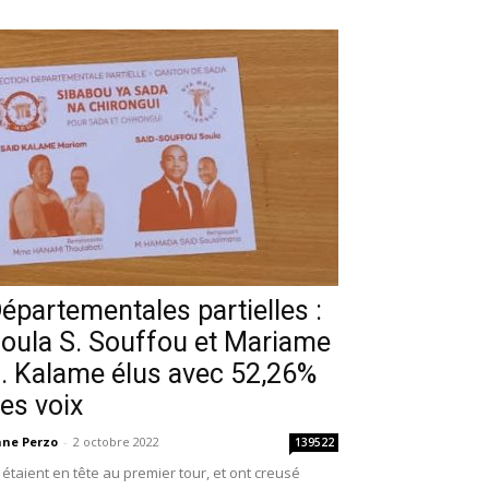
épartementales partielles :
oula S. Souffou et Mariame
. Kalame élus avec 52,26%
es voix
ne Perzo
-
2 octobre 2022
139522
s étaient en tête au premier tour, et ont creusé