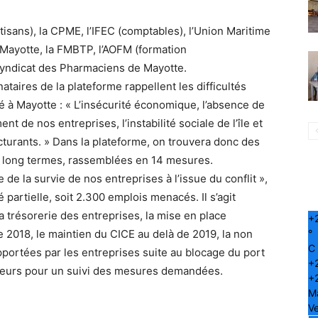
isans), la CPME, l’IFEC (comptables), l’Union Maritime
 Mayotte, la FMBTP, l’AOFM (formation
e Syndicat des Pharmaciens de Mayotte.
ataires de la plateforme rappellent les difficultés
é à Mayotte : « L’insécurité économique, l’absence de
ent de nos entreprises, l’instabilité sociale de l’île et
cturants. » Dans la plateforme, on trouvera donc des
t long termes, rassemblées en 14 mesures.
de la survie de nos entreprises à l’issue du conflit »,
 partielle, soit 2.300 emplois menacés. Il s’agit
 trésorerie des entreprises, la mise en place
+
°
ée 2018, le maintien du CICE au delà de 2019, la non
C
pportées par les entreprises suite au blocage du port
+
ateurs pour un suivi des mesures demandées.
+
M
Ve