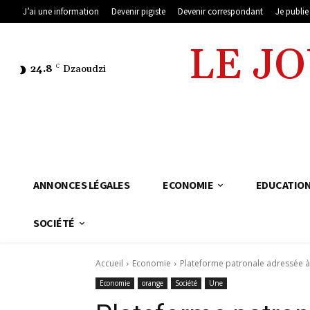
J’ai une information
Devenir pigiste
Devenir correspondant
Je publi
LE J
24.8
C
Dzaoudzi
ANNONCES LÉGALES
ECONOMIE
EDUCATIO
SOCIÉTÉ
Accueil
Economie
Plateforme patronale adressée à la
Economie
orange
Société
Une