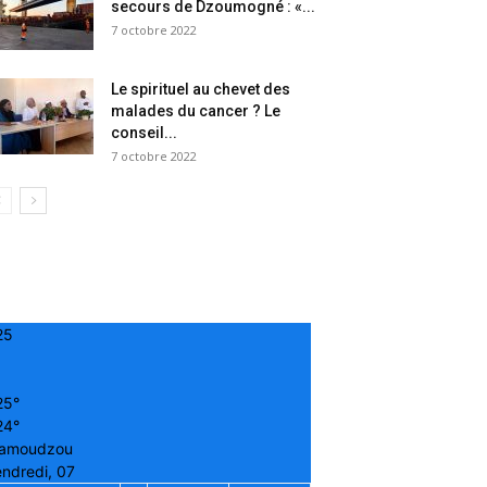
secours de Dzoumogné : «...
7 octobre 2022
Le spirituel au chevet des
malades du cancer ? Le
conseil...
7 octobre 2022
25
25°
24°
amoudzou
ndredi, 07