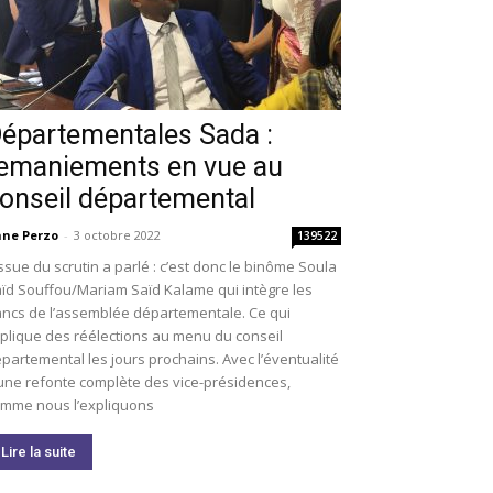
épartementales Sada :
emaniements en vue au
onseil départemental
ne Perzo
-
3 octobre 2022
139522
issue du scrutin a parlé : c’est donc le binôme Soula
ïd Souffou/Mariam Saïd Kalame qui intègre les
ncs de l’assemblée départementale. Ce qui
plique des réélections au menu du conseil
partemental les jours prochains. Avec l’éventualité
une refonte complète des vice-présidences,
mme nous l’expliquons
Lire la suite