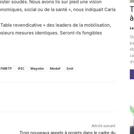
rester soudés. Nous avons lis sur pied une vision
T
nomiques, social ou de la santé », nous indiquait Carla
à
Table revendicative » des leaders de la mobilisation,
Le
sieurs mesures identiques. Seront-ils fongibles
Qu
pa
Ab
ca
d'
FMBTP
IFEC
Mayotte
Medef
Sniil
Article suivant
Trois nouveaux appels à projets dans le cadre du