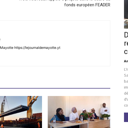
fonds européen FEADER
D
t
r
Mayotte https://lejournaldemayotte.yt
c
An
L’
Sa
ba
im
dé
d’
co