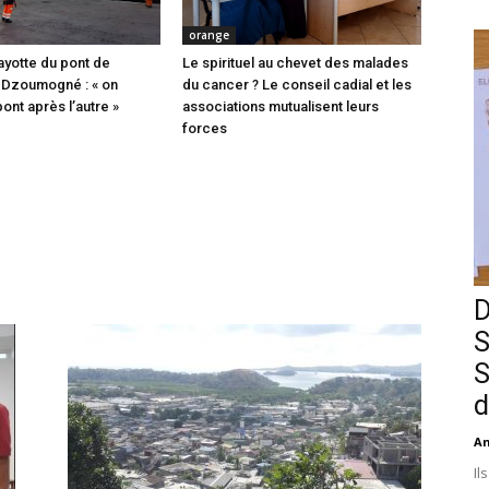
orange
ayotte du pont de
Le spirituel au chevet des malades
 Dzoumogné : « on
du cancer ? Le conseil cadial et les
pont après l’autre »
associations mutualisent leurs
forces
D
S
S
d
An
Il