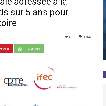
ale adressée à la
rds sur 5 ans pour
toire
311
139522
nterest
WhatsApp