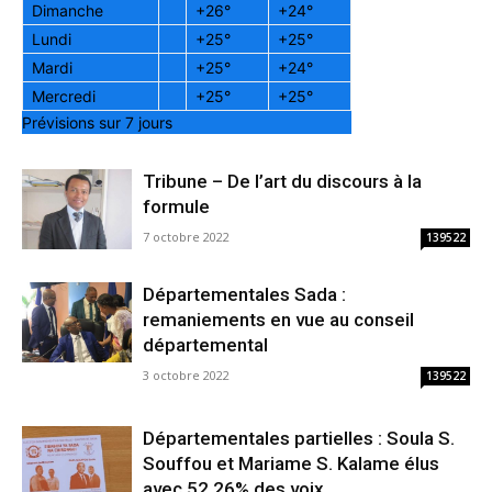
Dimanche
+
26°
+
24°
Lundi
+
25°
+
25°
Mardi
+
25°
+
24°
Mercredi
+
25°
+
25°
Prévisions sur 7 jours
Tribune – De l’art du discours à la
formule
7 octobre 2022
139522
Départementales Sada :
remaniements en vue au conseil
départemental
3 octobre 2022
139522
Départementales partielles : Soula S.
Souffou et Mariame S. Kalame élus
avec 52,26% des voix