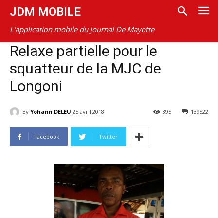
JDM MOBILE
L'application mobile du Journal De Mayotte
Relaxe partielle pour le
squatteur de la MJC de
Longoni
By
Yohann DELEU
25 avril 2018
395
139522
Facebook
Twitter