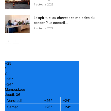
7 octobre 2022
Le spirituel au chevet des malades du
cancer ? Le conseil...
7 octobre 2022
+
25
°
C
+
25°
+
24°
Mamoudzou
Jeudi, 06
Vendredi
+
26°
+
24°
Samedi
+
26°
+
24°