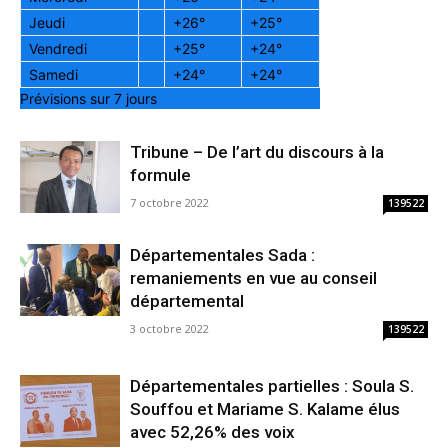
Jeudi
+
26°
+
25°
Vendredi
+
25°
+
24°
Samedi
+
24°
+
24°
Prévisions sur 7 jours
Tribune – De l’art du discours à la
formule
7 octobre 2022
139522
Départementales Sada :
remaniements en vue au conseil
départemental
3 octobre 2022
139522
Départementales partielles : Soula S.
Souffou et Mariame S. Kalame élus
avec 52,26% des voix