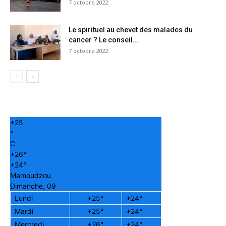
7 octobre 2022
Le spirituel au chevet des malades du
cancer ? Le conseil...
7 octobre 2022
+
25
°
C
+
26°
+
24°
Mamoudzou
Dimanche, 09
Lundi
+
25°
+
24°
Mardi
+
25°
+
24°
Mercredi
+
26°
+
24°