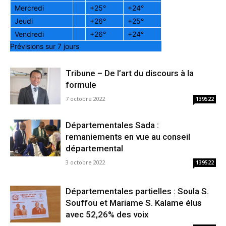
Mercredi
+
25°
+
24°
Jeudi
+
26°
+
25°
Vendredi
+
26°
+
24°
Prévisions sur 7 jours
Tribune – De l’art du discours à la
formule
7 octobre 2022
139522
Départementales Sada :
remaniements en vue au conseil
départemental
3 octobre 2022
139522
Départementales partielles : Soula S.
Souffou et Mariame S. Kalame élus
avec 52,26% des voix