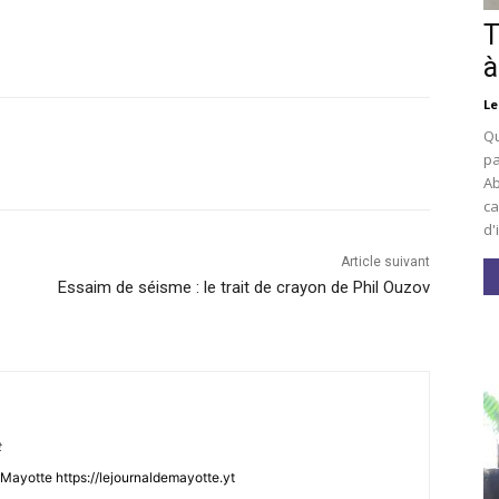
T
à
Le
Qu
pa
Ab
ca
d'
Article suivant
Essaim de séisme : le trait de crayon de Phil Ouzov
t
Mayotte https://lejournaldemayotte.yt