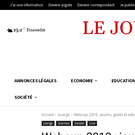
J’ai une information
Devenir pigiste
Devenir correspondant
Je publi
LE J
25.2
C
Dzaoudzi
ANNONCES LÉGALES
ECONOMIE
EDUCATIO
SOCIÉTÉ
Accueil
orange
Webcup 2018 : jeunes, geeks et tal
orange
Sciences
Société
Une