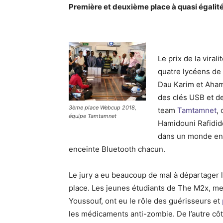
Première et deuxième place à quasi égalit
Le prix de la virali
quatre lycéens de
Dau Karim et Aham
des clés USB et d
3ème place Webcup 2018,
team
Tamtamnet
,
équipe Tamtamnet
Hamidouni Rafididd
dans un monde env
enceinte Bluetooth chacun.
Le jury a eu beaucoup de mal à départager 
place. Les jeunes étudiants de The M2x, me
Youssouf, ont eu le rôle des guérisseurs et
les médicaments anti-zombie. De l’autre côt