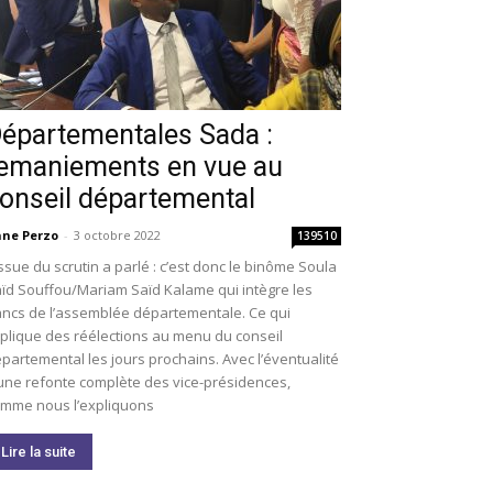
épartementales Sada :
emaniements en vue au
onseil départemental
ne Perzo
-
3 octobre 2022
139510
issue du scrutin a parlé : c’est donc le binôme Soula
ïd Souffou/Mariam Saïd Kalame qui intègre les
ncs de l’assemblée départementale. Ce qui
plique des réélections au menu du conseil
partemental les jours prochains. Avec l’éventualité
une refonte complète des vice-présidences,
mme nous l’expliquons
Lire la suite