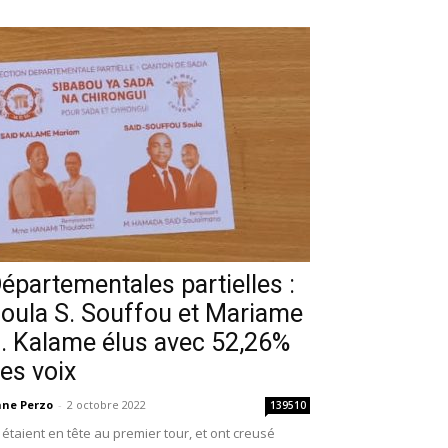
épartementales partielles :
oula S. Souffou et Mariame
. Kalame élus avec 52,26%
es voix
ne Perzo
-
2 octobre 2022
139510
s étaient en tête au premier tour, et ont creusé