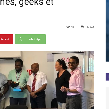
nes, geeks et
481
139522
nterest
WhatsApp