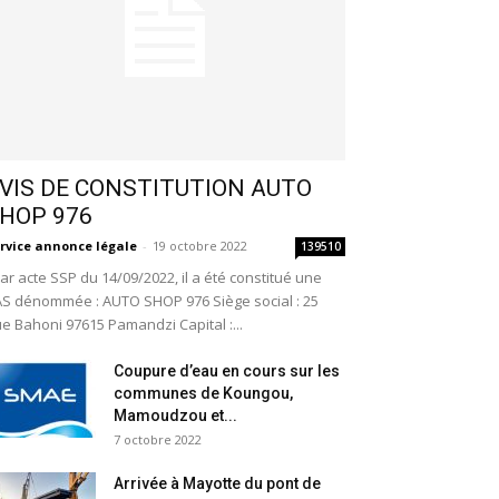
VIS DE CONSTITUTION AUTO
HOP 976
rvice annonce légale
-
19 octobre 2022
139510
r acte SSP du 14/09/2022, il a été constitué une
S dénommée : AUTO SHOP 976 Siège social : 25
e Bahoni 97615 Pamandzi Capital :...
Coupure d’eau en cours sur les
communes de Koungou,
Mamoudzou et...
7 octobre 2022
Arrivée à Mayotte du pont de