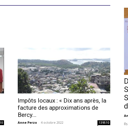
D
S
S
Impôts locaux : « Dix ans après, la
d
facture des approximations de
Bercy...
An
Anne Perzo
-
4 octobre 2022
10
139510
Il