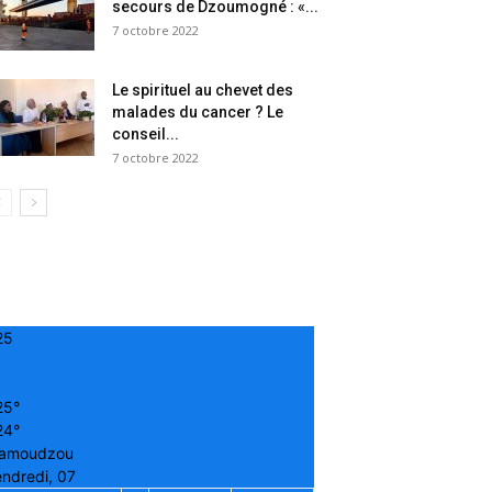
secours de Dzoumogné : «...
7 octobre 2022
Le spirituel au chevet des
malades du cancer ? Le
conseil...
7 octobre 2022
25
25°
24°
amoudzou
ndredi, 07