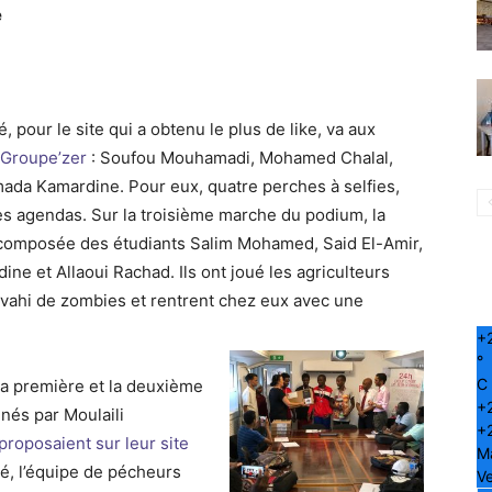
é
té, pour le site qui a obtenu le plus de like, va aux
Groupe’zer
: Soufou Mouhamadi, Mohamed Chalal,
ada Kamardine. Pour eux, quatre perches à selfies,
es agendas. Sur la troisième marche du podium, la
 composée des étudiants Salim Mohamed, Said El-Amir,
ine et Allaoui Rachad. Ils ont joué les agriculteurs
ahi de zombies et rentrent chez eux avec une
+
°
C
la première et la deuxième
+
nés par Moulaili
+
proposaient sur leur site
M
é, l’équipe de pécheurs
Ve