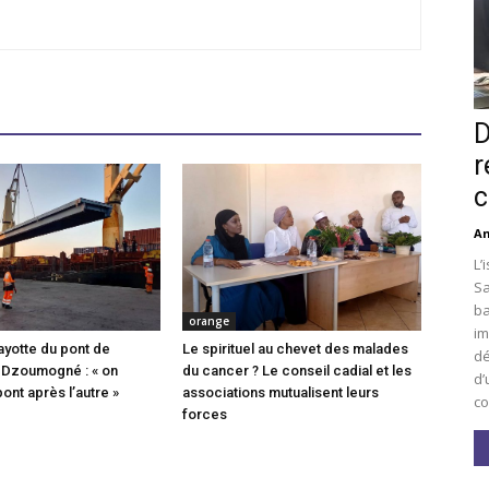
D
r
c
An
L’
Sa
ba
orange
im
ayotte du pont de
Le spirituel au chevet des malades
dé
 Dzoumogné : « on
du cancer ? Le conseil cadial et les
d’
pont après l’autre »
associations mutualisent leurs
co
forces