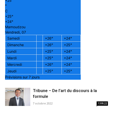
+
25
°
C
+
25°
+
24°
Mamoudzou
Vendredi, 07
Samedi
+
26°
+
24°
Dimanche
+
26°
+
25°
Lundi
+
25°
+
24°
Mardi
+
25°
+
24°
Mercredi
+
26°
+
24°
Jeudi
+
25°
+
25°
Prévisions sur 7 jours
Tribune – De l’art du discours à la
formule
7 octobre 2022
139522