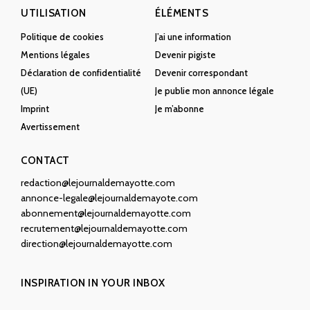
UTILISATION
ÉLÉMENTS
Politique de cookies
J’ai une information
Mentions légales
Devenir pigiste
Déclaration de confidentialité
Devenir correspondant
(UE)
Je publie mon annonce légale
Imprint
Je m’abonne
Avertissement
CONTACT
redaction@lejournaldemayotte.com
annonce-legale@lejournaldemayote.com
abonnement@lejournaldemayotte.com
recrutement@lejournaldemayotte.com
direction@lejournaldemayotte.com
INSPIRATION IN YOUR INBOX