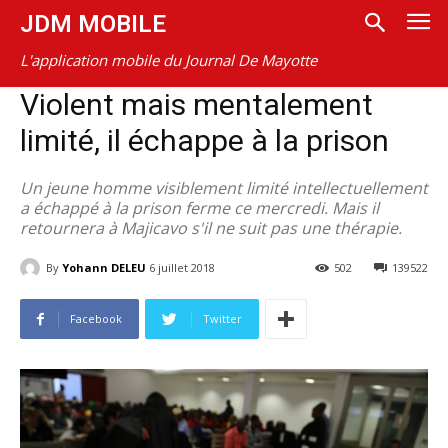
JDM MOBILE
L'application mobile du Journal De Mayotte
Violent mais mentalement
limité, il échappe à la prison
Un jeune homme visiblement limité intellectuellement
a échappé à la prison ferme ce mercredi. Mais il
retournera à Majicavo s'il ne suit pas une thérapie.
By
Yohann DELEU
6 juillet 2018
502
139522
Facebook
Twitter