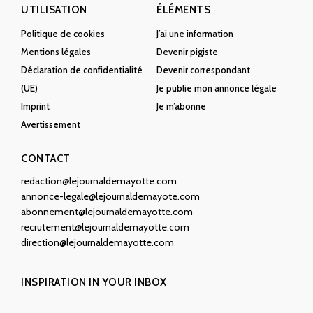
UTILISATION
ÉLÉMENTS
Politique de cookies
J’ai une information
Mentions légales
Devenir pigiste
Déclaration de confidentialité
Devenir correspondant
(UE)
Je publie mon annonce légale
Imprint
Je m’abonne
Avertissement
CONTACT
redaction@lejournaldemayotte.com
annonce-legale@lejournaldemayote.com
abonnement@lejournaldemayotte.com
recrutement@lejournaldemayotte.com
direction@lejournaldemayotte.com
INSPIRATION IN YOUR INBOX