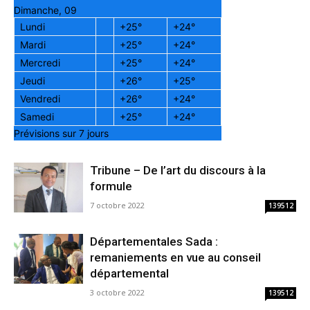
Dimanche, 09
Lundi
+
25°
+
24°
Mardi
+
25°
+
24°
Mercredi
+
25°
+
24°
Jeudi
+
26°
+
25°
Vendredi
+
26°
+
24°
Samedi
+
25°
+
24°
Prévisions sur 7 jours
Tribune – De l’art du discours à la
formule
7 octobre 2022
139512
Départementales Sada :
remaniements en vue au conseil
départemental
3 octobre 2022
139512