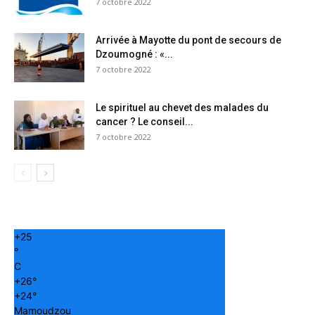
7 octobre 2022
Arrivée à Mayotte du pont de secours de
Dzoumogné : «...
7 octobre 2022
Le spirituel au chevet des malades du
cancer ? Le conseil...
7 octobre 2022
+
25
°
C
+
26°
+
24°
Mamoudzou