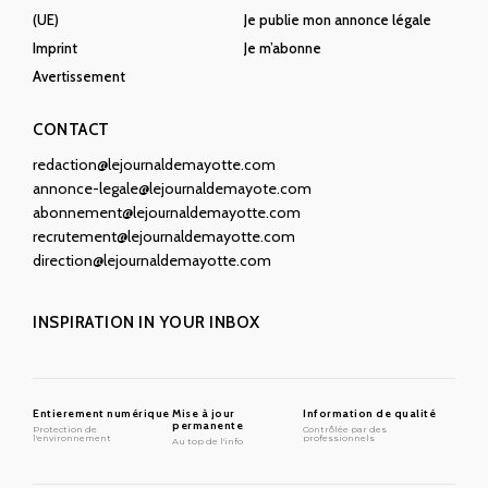
(UE)
Je publie mon annonce légale
Imprint
Je m’abonne
Avertissement
CONTACT
redaction@lejournaldemayotte.com
annonce-legale@lejournaldemayote.com
abonnement@lejournaldemayotte.com
recrutement@lejournaldemayotte.com
direction@lejournaldemayotte.com
INSPIRATION IN YOUR INBOX
Entierement numérique
Mise à jour
Information de qualité
permanente
Protection de
Contrôlée par des
l'environnement
professionnels
Au top de l'info