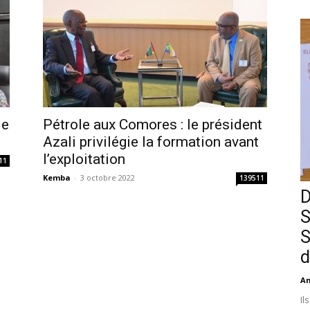
le
Pétrole aux Comores : le président
Azali privilégie la formation avant
l’exploitation
11
Kemba
-
3 octobre 2022
139511
D
S
S
d
An
Il