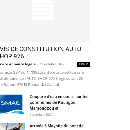
VIS DE CONSTITUTION AUTO
HOP 976
rvice annonce légale
-
19 octobre 2022
139511
r acte SSP du 14/09/2022, il a été constitué une
S dénommée : AUTO SHOP 976 Siège social : 25
e Bahoni 97615 Pamandzi Capital :...
Coupure d’eau en cours sur les
communes de Koungou,
Mamoudzou et...
7 octobre 2022
Arrivée à Mayotte du pont de