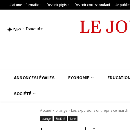
J’ai une information
Devenir pigiste
Devenir correspondant
Je publi
LE J
25.7
C
Dzaoudzi
ANNONCES LÉGALES
ECONOMIE
EDUCATIO
SOCIÉTÉ
Accueil
orange
Les expulsions ont repris ce mardi ma
orange
Société
Une