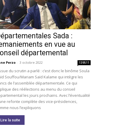
épartementales Sada :
emaniements en vue au
onseil départemental
ne Perzo
-
3 octobre 2022
139511
issue du scrutin a parlé : c’est donc le binôme Soula
ïd Souffou/Mariam Saïd Kalame qui intègre les
ncs de l’assemblée départementale. Ce qui
plique des réélections au menu du conseil
partemental les jours prochains. Avec l’éventualité
une refonte complète des vice-présidences,
mme nous l’expliquons
Lire la suite