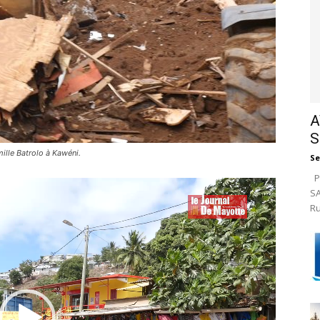
A
S
mille Batrolo à Kawéni.
Se
Pa
SA
Ru