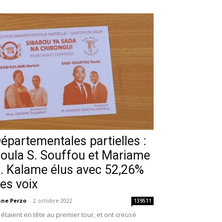
épartementales partielles :
oula S. Souffou et Mariame
. Kalame élus avec 52,26%
es voix
ne Perzo
-
2 octobre 2022
139511
s étaient en tête au premier tour, et ont creusé