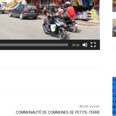
02:18
+
°
C
+
+
Article suivant
M
COMMUNAUTÉ DE COMMUNES DE PETITE-TERRE
D