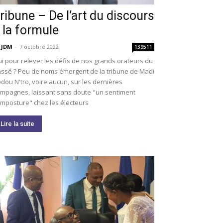
ribune – De l’art du discours
 la formule
 JDM
-
7 octobre 2022
139511
i pour relever les défis de nos grands orateurs du
ssé ? Peu de noms émergent de la tribune de Madi
dou N'tro, voire aucun, sur les dernières
mpagnes, laissant sans doute "un sentiment
imposture" chez les électeurs
Lire la suite