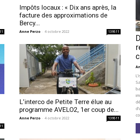
Impôts locaux : « Dix ans après, la
facture des approximations de
Bercy...
Anne Perzo
-
4 octobre 2022
11
139511
D
r
c
An
L’
Sa
ba
im
L’interco de Petite Terre élue au
dé
d’
i
programme AVELO2, 1er coup de...
co
Anne Perzo
-
4 octobre 2022
139511
11