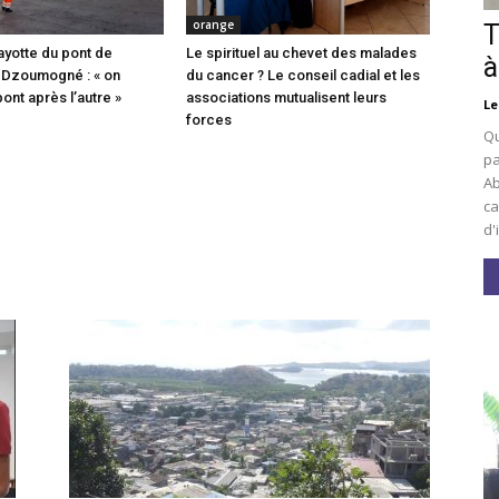
orange
T
ayotte du pont de
Le spirituel au chevet des malades
à
 Dzoumogné : « on
du cancer ? Le conseil cadial et les
pont après l’autre »
associations mutualisent leurs
Le
forces
Qu
pa
Ab
ca
d'