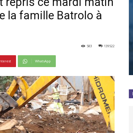
t repris ce mardi matin
e la famille Batrolo à
583
139522
nterest
WhatsApp