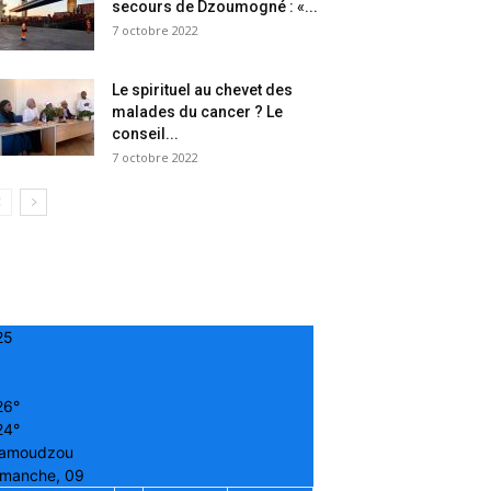
secours de Dzoumogné : «...
7 octobre 2022
Le spirituel au chevet des
malades du cancer ? Le
conseil...
7 octobre 2022
25
26°
24°
amoudzou
imanche, 09