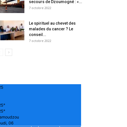
secours de Dzoumogné : «...
7 octobre 2022
Le spirituel au chevet des
malades du cancer ? Le
conseil...
7 octobre 2022
25
25°
25°
amoudzou
udi, 06