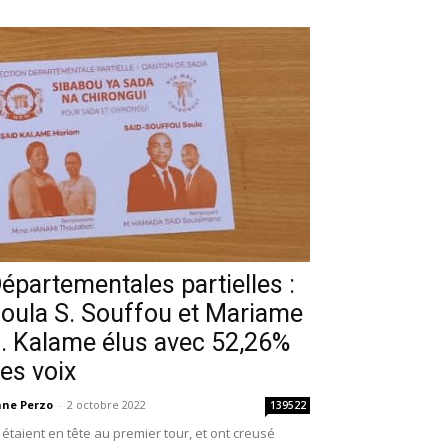
épartementales partielles :
oula S. Souffou et Mariame
. Kalame élus avec 52,26%
es voix
ne Perzo
-
2 octobre 2022
139522
s étaient en tête au premier tour, et ont creusé