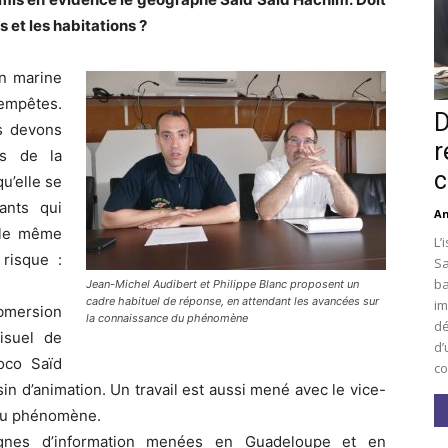
s et les habitations ?
n marine
tempêtes.
D
s devons
r
ès de la
c
u’elle se
ants qui
An
 le même
L’
risque :
Sa
ba
Jean-Michel Audibert et Philippe Blanc proposent un
cadre habituel de réponse, en attendant les avancées sur
im
ubmersion
la connaissance du phénomène
dé
isuel de
d’
oco Saïd
co
essin d’animation. Un travail est aussi mené avec le vice-
 du phénomène.
gnes d’information menées en Guadeloupe et en