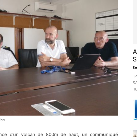
A
S
Se
Pa
SA
Ru
ion
ance d’un volcan de 800m de haut, un communiqué