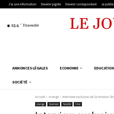
J’ai une information
Devenir pigiste
Devenir correspondant
Je publi
LE J
25.4
C
Dzaoudzi
ANNONCES LÉGALES
ECONOMIE
EDUCATIO
SOCIÉTÉ
Accueil
orange
Interview exclusive de la mission Sécur
orange
Sciences
Société
Une