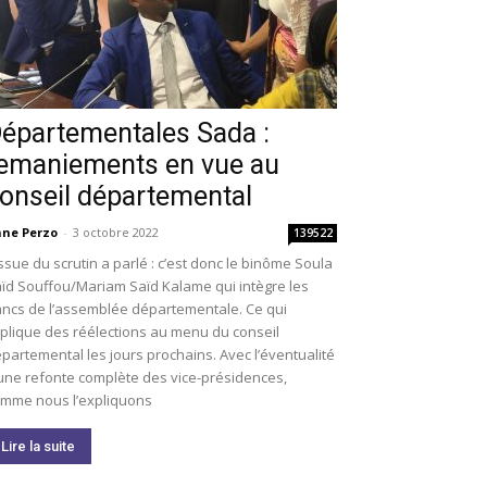
épartementales Sada :
emaniements en vue au
onseil départemental
ne Perzo
-
3 octobre 2022
139522
issue du scrutin a parlé : c’est donc le binôme Soula
ïd Souffou/Mariam Saïd Kalame qui intègre les
ncs de l’assemblée départementale. Ce qui
plique des réélections au menu du conseil
partemental les jours prochains. Avec l’éventualité
une refonte complète des vice-présidences,
mme nous l’expliquons
Lire la suite