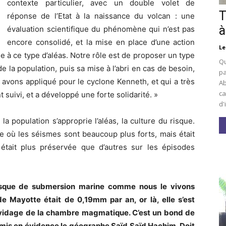
contexte particulier, avec un double volet de
T
réponse de l’Etat à la naissance du volcan : une
à
évaluation scientifique du phénomène qui n’est pas
encore consolidé, et la mise en place d’une action
Le
e à ce type d’aléas. Notre rôle est de proposer un type
Qu
e la population, puis sa mise à l’abri en cas de besoin,
pa
 avons appliqué pour le cyclone Kenneth, et qui a très
Ab
ca
 suivi, et a développé une forte solidarité. »
d'
e la population s’approprie l’aléas, la culture du risque.
e où les séismes sont beaucoup plus forts, mais était
était plus préservée que d’autres sur les épisodes
isque de submersion marine comme nous le vivons
 Mayotte était de 0,19mm par an, or là, elle s’est
 vidage de la chambre magmatique. C’est un bond de
mis en évidence le géographe Saïd Saïd Hachim. Doit