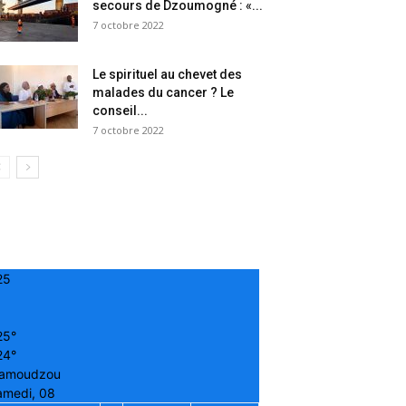
secours de Dzoumogné : «...
7 octobre 2022
Le spirituel au chevet des
malades du cancer ? Le
conseil...
7 octobre 2022
25
25°
24°
amoudzou
amedi, 08