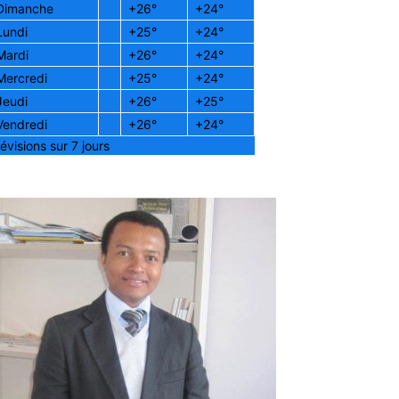
Dimanche
+
26°
+
24°
Lundi
+
25°
+
24°
Mardi
+
26°
+
24°
Mercredi
+
25°
+
24°
Jeudi
+
26°
+
25°
Vendredi
+
26°
+
24°
évisions sur 7 jours