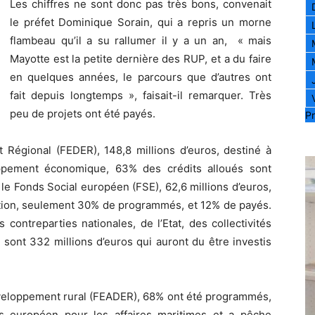
Les chiffres ne sont donc pas très bons, convenait
le préfet Dominique Sorain, qui a repris un morne
flambeau qu’il a su rallumer il y a un an, « mais
Mayotte est la petite dernière des RUP, et a du faire
en quelques années, le parcours que d’autres ont
fait depuis longtemps », faisait-il remarquer. Très
peu de projets ont été payés.
Pr
égional (FEDER), 148,8 millions d’euros, destiné à
loppement économique, 63% des crédits alloués sont
e Fonds Social européen (FSE), 62,6 millions d’euros,
ertion, seulement 30% de programmés, et 12% de payés.
contreparties nationales, de l’Etat, des collectivités
e sont 332 millions d’euros qui auront du être investis
éveloppement rural (FEADER), 68% ont été programmés,
s européen pour les affaires maritimes et a pêche