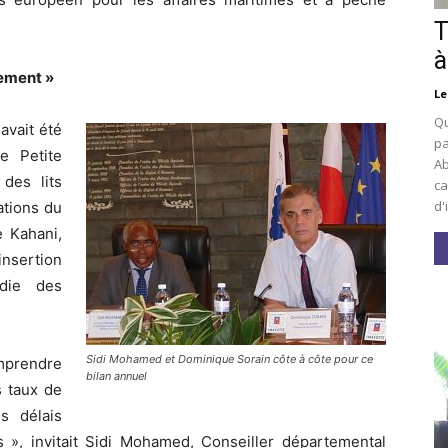
T
à
iement »
Le
Qu
avait été
pa
e Petite
Ab
des lits
ca
d'
ations du
e Kahani,
insertion
idie des
Sidi Mohamed et Dominique Sorain côte à côte pour ce
mprendre
bilan annuel
s taux de
es délais
s », invitait Sidi Mohamed, Conseiller départemental