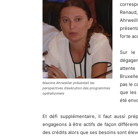
corres
Renaud
Ahrweil
présent
forte ac
Sur le 
dégageme
attente
Bruxelle
Maxime Ahrweiller présentait les
pas le c
perspectives d’exécution des programmes
que les
opérationnels
été envo
Et défi supplémentaire, il faut aussi pr
engageons à être actifs de façon différen
des crédits alors que ses besoins sont élevé