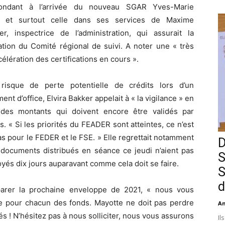
pondant à l’arrivée du nouveau SGAR Yves-Marie
, et surtout celle dans ses services de Maxime
ler, inspectrice de l’administration, qui assurait la
ation du Comité régional de suivi. A noter une « très
célération des certifications en cours ».
risque de perte potentielle de crédits lors d’un
nt d’office, Elvira Bakker appelait à « la vigilance » en
 des montants qui doivent encore être validés par
s. « Si les priorités du FEADER sont atteintes, ce n’est
as pour le FEDER et le FSE. » Elle regrettait notamment
D
 documents distribués en séance ce jeudi n’aient pas
S
yés dix jours auparavant comme cela doit se faire.
S
d
éparer la prochaine enveloppe de 2021, « nous vous
te pour chacun des fonds. Mayotte ne doit pas perdre
An
s ! N’hésitez pas à nous solliciter, nous vous assurons
Il