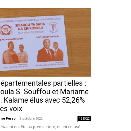
épartementales partielles :
oula S. Souffou et Mariame
. Kalame élus avec 52,26%
es voix
ne Perzo
-
2 octobre 2022
139522
s étaient en tête au premier tour, et ont creusé