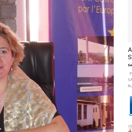
A
S
Se
Pa
SA
Ru