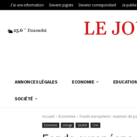
J’ai une information
Devenir pigiste
Devenir correspondant
Je publi
LE J
25.6
C
Dzaoudzi
ANNONCES LÉGALES
ECONOMIE
EDUCATIO
SOCIÉTÉ
Accueil
Economie
Fonds européens : examen de pa
Economie
orange
Société
Une