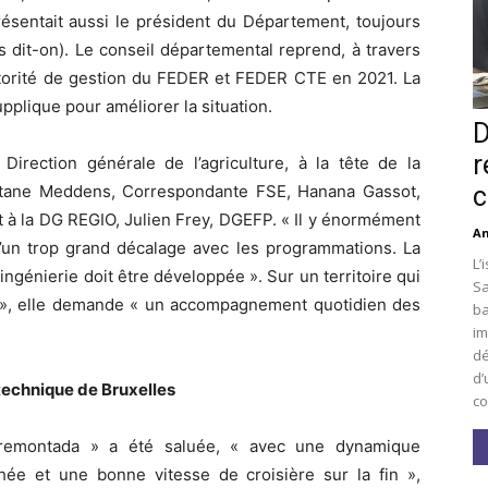
ésentait aussi le président du Département, toujours
 dit-on). Le conseil départemental reprend, à travers
’autorité de gestion du FEDER et FEDER CTE en 2021. La
pplique pour améliorer la situation.
D
r
 Direction générale de l’agriculture, à la tête de la
c
ëtane Meddens, Correspondante FSE, Hanana Gassot,
 à la DG REGIO, Julien Frey, DGEFP. « Il y énormément
An
d’un trop grand décalage avec les programmations. La
L’
ngénierie doit être développée ». Sur un territoire qui
Sa
s », elle demande « un accompagnement quotidien des
ba
im
dé
d’
e technique de Bruxelles
co
remontada » a été saluée, « avec une dynamique
hée et une bonne vitesse de croisière sur la fin »,