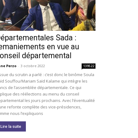
épartementales Sada :
emaniements en vue au
onseil départemental
ne Perzo
-
3 octobre 2022
139522
issue du scrutin a parlé : c’est donc le binôme Soula
ïd Souffou/Mariam Saïd Kalame qui intègre les
ncs de l’assemblée départementale. Ce qui
plique des réélections au menu du conseil
partemental les jours prochains. Avec l’éventualité
une refonte complète des vice-présidences,
mme nous l’expliquons
Lire la suite