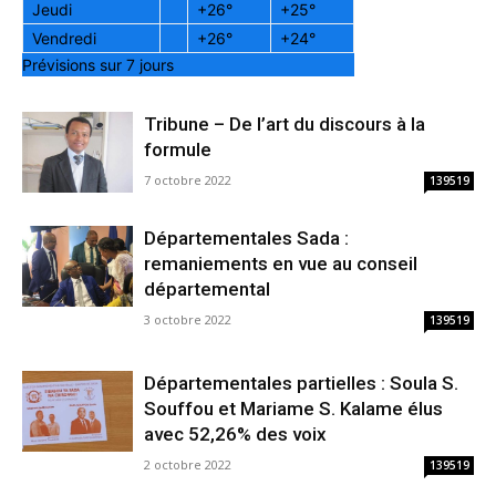
Jeudi
+
26°
+
25°
Vendredi
+
26°
+
24°
Prévisions sur 7 jours
Tribune – De l’art du discours à la
formule
7 octobre 2022
139519
Départementales Sada :
remaniements en vue au conseil
départemental
3 octobre 2022
139519
Départementales partielles : Soula S.
Souffou et Mariame S. Kalame élus
avec 52,26% des voix
2 octobre 2022
139519