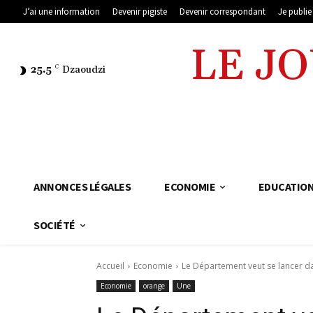
J’ai une information
Devenir pigiste
Devenir correspondant
Je publi
LE J
25.5
C
Dzaoudzi
ANNONCES LÉGALES
ECONOMIE
EDUCATIO
SOCIÉTÉ
Accueil
Economie
Le Département veut se lancer d
Economie
orange
Une