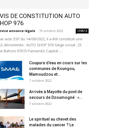
VIS DE CONSTITUTION AUTO
HOP 976
rvice annonce légale
-
19 octobre 2022
139513
r acte SSP du 14/09/2022, il a été constitué une
S dénommée : AUTO SHOP 976 Siège social : 25
e Bahoni 97615 Pamandzi Capital :...
Coupure d’eau en cours sur les
communes de Koungou,
Mamoudzou et...
7 octobre 2022
Arrivée à Mayotte du pont de
secours de Dzoumogné : «...
7 octobre 2022
Le spirituel au chevet des
malades du cancer ? Le