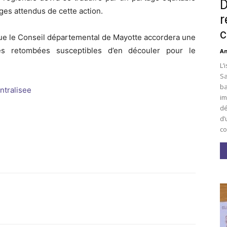
D
ges attendus de cette action.
r
c
ue le Conseil départemental de Mayotte accordera une
es retombées susceptibles d’en découler pour le
An
L’
Sa
ba
ntralisee
im
dé
d’
co