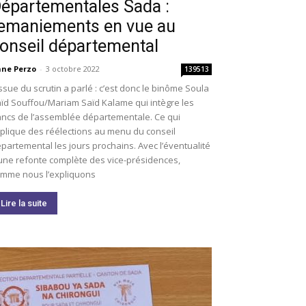
épartementales Sada :
emaniements en vue au
onseil départemental
ne Perzo
-
3 octobre 2022
139513
issue du scrutin a parlé : c’est donc le binôme Soula
ïd Souffou/Mariam Saïd Kalame qui intègre les
ncs de l’assemblée départementale. Ce qui
plique des réélections au menu du conseil
partemental les jours prochains. Avec l’éventualité
une refonte complète des vice-présidences,
mme nous l’expliquons
Lire la suite