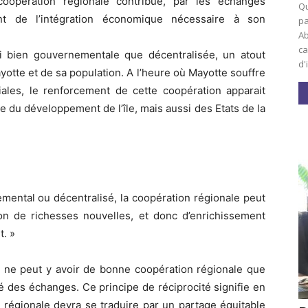
 coopération régionale contribue, par les échanges
Qu
ent de l’intégration économique nécessaire à son
pa
Ab
ca
si bien gouvernementale que décentralisée, un atout
d'
tte et de sa population. A l’heure où Mayotte souffre
iales, le renforcement de cette coopération apparait
du développement de l’île, mais aussi des Etats de la
emental ou décentralisé, la coopération régionale peut
ion de richesses nouvelles, et donc d’enrichissement
t. »
l ne peut y avoir de bonne coopération régionale que
é des échanges. Ce principe de réciprocité signifie en
n régionale devra se traduire par un partage équitable