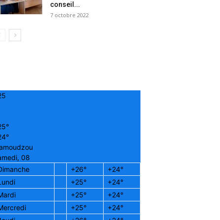
conseil...
7 octobre 2022
25
25°
24°
amoudzou
amedi, 08
Dimanche
+
26°
+
24°
Lundi
+
25°
+
24°
Mardi
+
25°
+
24°
Mercredi
+
25°
+
24°