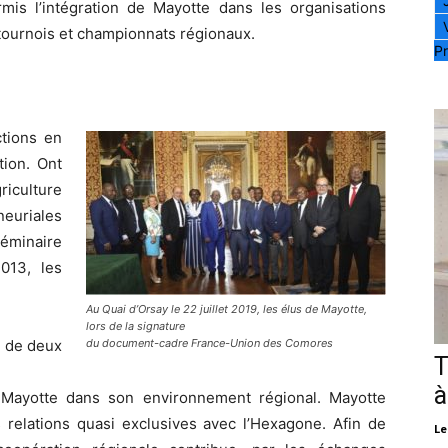
rmis l’intégration de Mayotte dans les organisations
x tournois et championnats régionaux.
Pr
tions en
tion. Ont
griculture
uriales
éminaire
013, les
Au Quai d’Orsay le 22 juillet 2019, les élus de Mayotte,
lors de la signature
e de deux
du document-cadre France-Union des Comores
T
à
e Mayotte dans son environnement régional. Mayotte
 relations quasi exclusives avec l’Hexagone. Afin de
Le