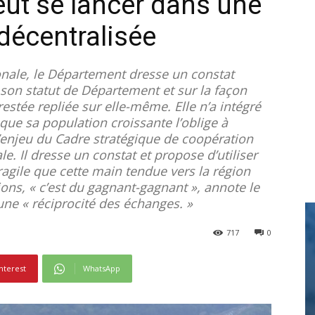
ut se lancer dans une
décentralisée
onale, le Département dresse un constat
son statut de Département et sur la façon
 restée repliée sur elle-même. Elle n’a intégré
que sa population croissante l’oblige à
l’enjeu du Cadre stratégique de coopération
le. Il dresse un constat et propose d’utiliser
fragile que cette main tendue vers la région
ions, « c’est du gagnant-gagnant », annote le
une « réciprocité des échanges. »
717
0
nterest
WhatsApp