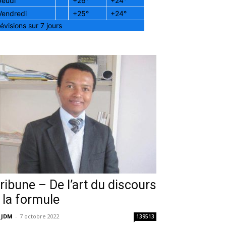
Jeudi
+
26°
+
24°
Vendredi
+
25°
+
24°
évisions sur 7 jours
ribune – De l’art du discours
 la formule
 JDM
-
7 octobre 2022
139513