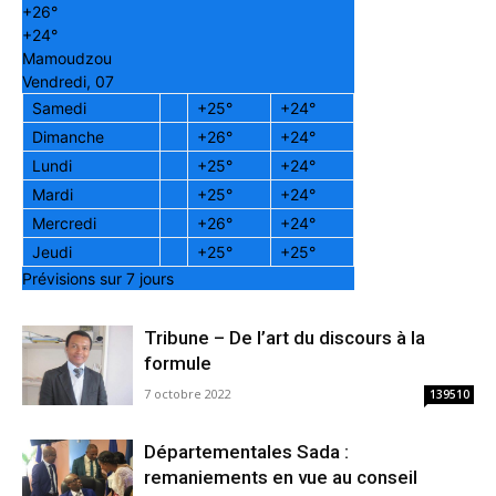
+
26°
+
24°
Mamoudzou
Vendredi, 07
Samedi
+
25°
+
24°
Dimanche
+
26°
+
24°
Lundi
+
25°
+
24°
Mardi
+
25°
+
24°
Mercredi
+
26°
+
24°
Jeudi
+
25°
+
25°
Prévisions sur 7 jours
Tribune – De l’art du discours à la
formule
7 octobre 2022
139510
Départementales Sada :
remaniements en vue au conseil