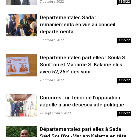
7 octobre 2022
139522
Départementales Sada :
remaniements en vue au conseil
départemental
3 octobre 2022
139522
Départementales partielles : Soula S.
Souffou et Mariame S. Kalame élus
avec 52,26% des voix
2 octobre 2022
139522
Comores : un ténor de l’opposition
appelle à une désescalade politique
27 septembre 2022
139522
Départementales partielles à Sada :
Saïd Souffou-Mariam Kalame en tête