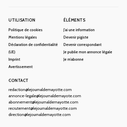
UTILISATION
ÉLÉMENTS
Politique de cookies
J’ai une information
Mentions légales
Devenir pigiste
Déclaration de confidentialité
Devenir correspondant
(UE)
Je publie mon annonce légale
Imprint
Je m’abonne
Avertissement
CONTACT
redaction@lejournaldemayotte.com
annonce-legale@lejournaldemayote.com
abonnement@lejournaldemayotte.com
recrutement@lejournaldemayotte.com
direction@lejournaldemayotte.com