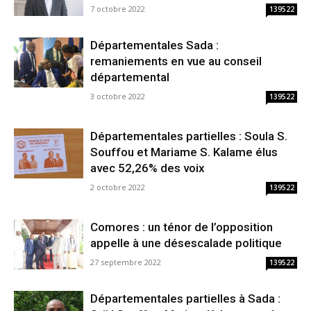
7 octobre 2022
139522
Départementales Sada :
remaniements en vue au conseil
départemental
3 octobre 2022
139522
Départementales partielles : Soula S.
Souffou et Mariame S. Kalame élus
avec 52,26% des voix
2 octobre 2022
139522
Comores : un ténor de l’opposition
appelle à une désescalade politique
27 septembre 2022
139522
Départementales partielles à Sada :