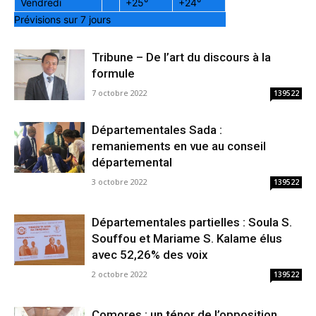
Vendredi
+
25°
+
24°
Prévisions sur 7 jours
Tribune – De l’art du discours à la
formule
7 octobre 2022
139522
Départementales Sada :
remaniements en vue au conseil
départemental
3 octobre 2022
139522
Départementales partielles : Soula S.
Souffou et Mariame S. Kalame élus
avec 52,26% des voix
2 octobre 2022
139522
Comores : un ténor de l’opposition