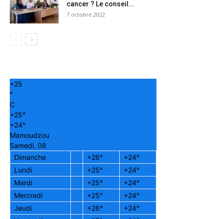
cancer ? Le conseil...
7 octobre 2022
+
25
°
C
+
25°
+
24°
Mamoudzou
Samedi, 08
Dimanche
+
26°
+
24°
Lundi
+
25°
+
24°
Mardi
+
25°
+
24°
Mercredi
+
25°
+
24°
Jeudi
+
26°
+
24°