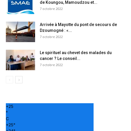
de Koungou, Mamoudzou et...
7 octobre 2022
Arrivée à Mayotte du pont de secours de
Dzoumogné : «...
7 octobre 2022
Le spirituel au chevet des malades du
cancer ? Le conseil...
7 octobre 2022
+
25
°
C
+
25°
+
24°