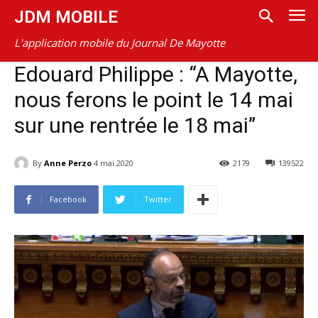
JDM MOBILE
L'application mobile du Journal De Mayotte
Edouard Philippe : “A Mayotte,
nous ferons le point le 14 mai
sur une rentrée le 18 mai”
By
Anne Perzo
4 mai 2020
2179
139522
Facebook
Twitter