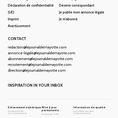
Déclaration de confidentialité
Devenir correspondant
(UE)
Je publie mon annonce légale
Imprint
Je m’abonne
Avertissement
CONTACT
redaction@lejournaldemayotte.com
annonce-legale@lejournaldemayote.com
abonnement@lejournaldemayotte.com
recrutement@lejournaldemayotte.com
direction@lejournaldemayotte.com
INSPIRATION IN YOUR INBOX
Entierement numérique
Mise à jour
Information de qualité
permanente
Protection de
Contrôlée par des
l'environnement
professionnels
Au top de l'info