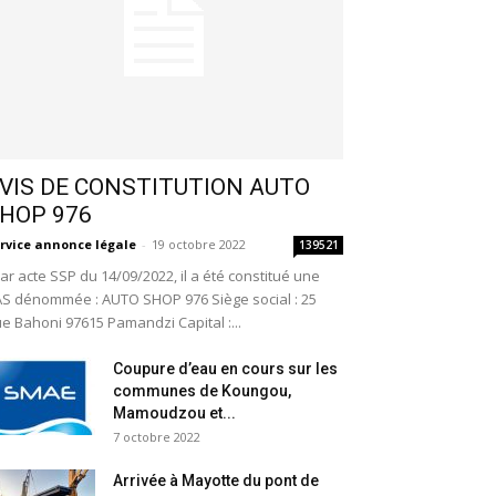
VIS DE CONSTITUTION AUTO
HOP 976
rvice annonce légale
-
19 octobre 2022
139521
r acte SSP du 14/09/2022, il a été constitué une
S dénommée : AUTO SHOP 976 Siège social : 25
e Bahoni 97615 Pamandzi Capital :...
Coupure d’eau en cours sur les
communes de Koungou,
Mamoudzou et...
7 octobre 2022
Arrivée à Mayotte du pont de