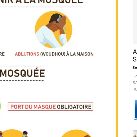
A
S
Se
Pa
SA
Ru