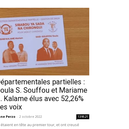
épartementales partielles :
oula S. Souffou et Mariame
. Kalame élus avec 52,26%
es voix
ne Perzo
-
2 octobre 2022
139521
s étaient en tête au premier tour, et ont creusé