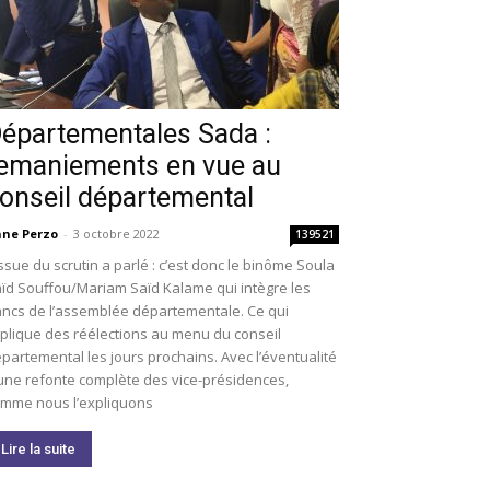
épartementales Sada :
emaniements en vue au
onseil départemental
ne Perzo
-
3 octobre 2022
139521
issue du scrutin a parlé : c’est donc le binôme Soula
ïd Souffou/Mariam Saïd Kalame qui intègre les
ncs de l’assemblée départementale. Ce qui
plique des réélections au menu du conseil
partemental les jours prochains. Avec l’éventualité
une refonte complète des vice-présidences,
mme nous l’expliquons
Lire la suite