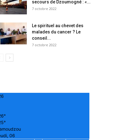
secours de Dzoumogné : «...
7 octobre 2022
Le spirituel au chevet des
malades du cancer ? Le
conseil...
7 octobre 2022
26
26°
25°
amoudzou
udi, 06