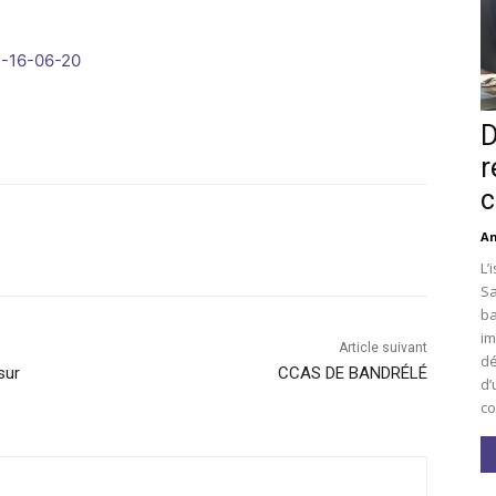
4-16-06-20
D
r
c
An
L’
Sa
ba
im
Article suivant
dé
sur
CCAS DE BANDRÉLÉ
d’
co