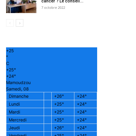
cancer ? Le conseil...
7 octobre 2022
+
25
°
C
+
25°
+
24°
Mamoudzou
Samedi, 08
Dimanche
+
26°
+
24°
Lundi
+
25°
+
24°
Mardi
+
25°
+
24°
Mercredi
+
25°
+
24°
Jeudi
+
26°
+
24°
Vendredi
+
25°
+
24°