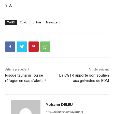
Y.D.
TAGS
Covid
grève
Mayotte
Article précédent
Article suivant
Risque tsunami : où se
La CGTR apporte son soutien
réfugier en cas d’alerte ?
aux grévistes de BDM
Yohann DELEU
http://lejournaldemayotte.yt