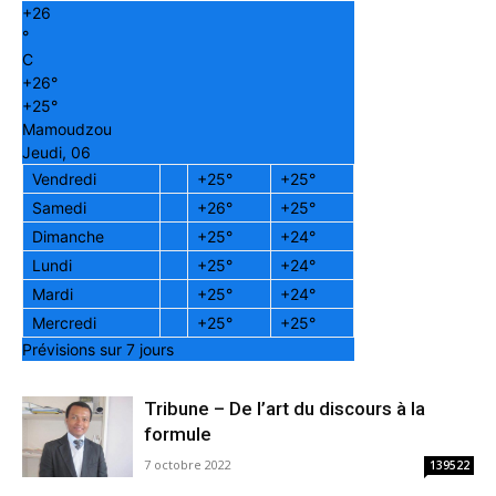
+
26
°
C
+
26°
+
25°
Mamoudzou
Jeudi, 06
Vendredi
+
25°
+
25°
Samedi
+
26°
+
25°
Dimanche
+
25°
+
24°
Lundi
+
25°
+
24°
Mardi
+
25°
+
24°
Mercredi
+
25°
+
25°
Prévisions sur 7 jours
Tribune – De l’art du discours à la
formule
7 octobre 2022
139522