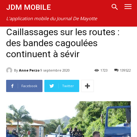
JDM MOBILE
L'application mobile du Journal De Mayotte
Caillassages sur les routes :
des bandes cagoulées
continuent à sévir
By
Anne Perzo
9 septembre 2020
1723
139522
Facebook
Twitter