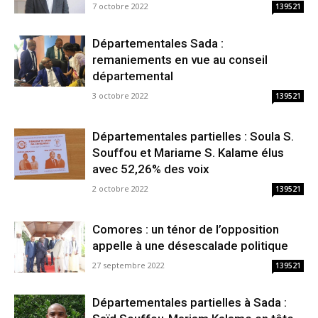
7 octobre 2022
139521
Départementales Sada :
remaniements en vue au conseil
départemental
3 octobre 2022
139521
Départementales partielles : Soula S.
Souffou et Mariame S. Kalame élus
avec 52,26% des voix
2 octobre 2022
139521
Comores : un ténor de l’opposition
appelle à une désescalade politique
27 septembre 2022
139521
Départementales partielles à Sada :