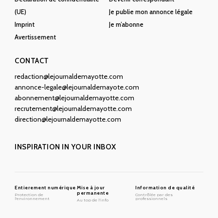
(UE)
Je publie mon annonce légale
Imprint
Je m’abonne
Avertissement
CONTACT
redaction@lejournaldemayotte.com
annonce-legale@lejournaldemayote.com
abonnement@lejournaldemayotte.com
recrutement@lejournaldemayotte.com
direction@lejournaldemayotte.com
INSPIRATION IN YOUR INBOX
Entierement numérique
Mise à jour
Information de qualité
permanente
Protection de
Contrôlée par des
l'environnement
professionnels
Au top de l'info