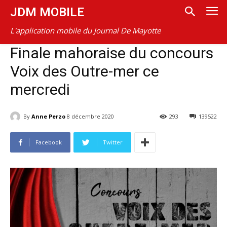
JDM MOBILE
L'application mobile du Journal De Mayotte
Finale mahoraise du concours
Voix des Outre-mer ce
mercredi
By
Anne Perzo
8 décembre 2020
293
139522
Facebook
Twitter