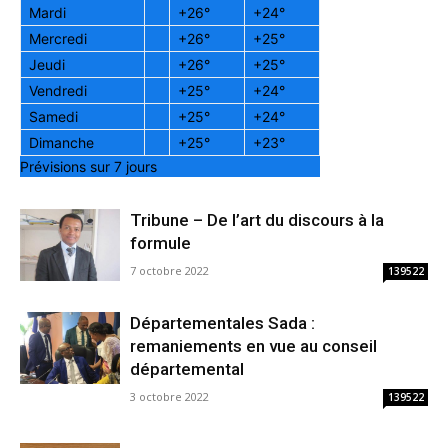
Mardi
+
26°
+
24°
Mercredi
+
26°
+
25°
Jeudi
+
26°
+
25°
Vendredi
+
25°
+
24°
Samedi
+
25°
+
24°
Dimanche
+
25°
+
23°
Prévisions sur 7 jours
Tribune – De l’art du discours à la
formule
7 octobre 2022
139522
Départementales Sada :
remaniements en vue au conseil
départemental
3 octobre 2022
139522