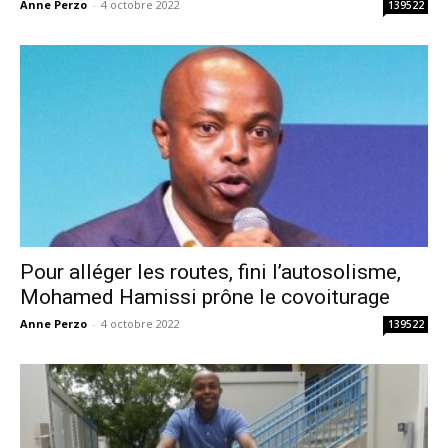
Anne Perzo
-
4 octobre 2022
139522
Pour alléger les routes, fini l’autosolisme,
Mohamed Hamissi prône le covoiturage
Anne Perzo
-
4 octobre 2022
139522