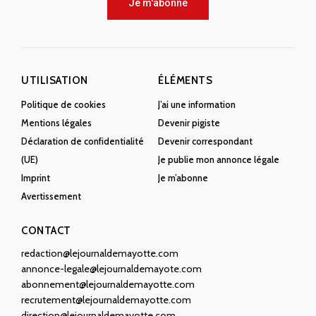
Je m'abonne
UTILISATION
ÉLÉMENTS
Politique de cookies
J’ai une information
Mentions légales
Devenir pigiste
Déclaration de confidentialité
Devenir correspondant
(UE)
Je publie mon annonce légale
Imprint
Je m’abonne
Avertissement
CONTACT
redaction@lejournaldemayotte.com
annonce-legale@lejournaldemayote.com
abonnement@lejournaldemayotte.com
recrutement@lejournaldemayotte.com
direction@lejournaldemayotte.com