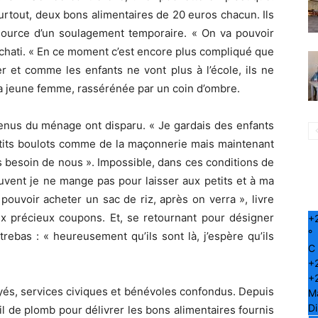
surtout, deux bons alimentaires de 20 euros chacun. Ils
 source d’un soulagement temporaire. « On va pouvoir
chati. « En ce moment c’est encore plus compliqué que
er et comme les enfants ne vont plus à l’école, ils ne
la jeune femme, rassérénée par un coin d’ombre.
enus du ménage ont disparu. « Je gardais des enfants
etits boulots comme de la maçonnerie mais maintenant
 plus besoin de nous ». Impossible, dans ces conditions de
ouvent je ne mange pas pour laisser aux petits et à ma
 pouvoir acheter un sac de riz, après on verra », livre
ux précieux coupons. Et, se retournant pour désigner
+
°
rebas : « heureusement qu’ils sont là, j’espère qu’ils
C
+
+
yés, services civiques et bénévoles confondus. Depuis
M
D
il de plomb pour délivrer les bons alimentaires fournis