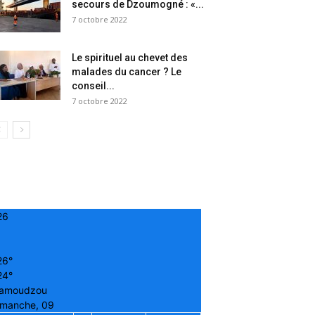
secours de Dzoumogné : «...
7 octobre 2022
Le spirituel au chevet des
malades du cancer ? Le
conseil...
7 octobre 2022
26
26°
24°
amoudzou
imanche, 09