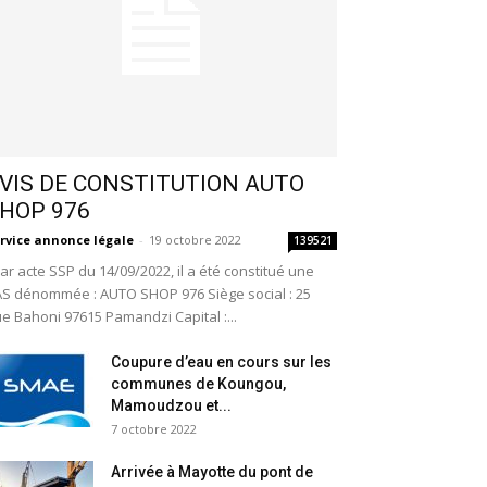
VIS DE CONSTITUTION AUTO
HOP 976
rvice annonce légale
-
19 octobre 2022
139521
r acte SSP du 14/09/2022, il a été constitué une
S dénommée : AUTO SHOP 976 Siège social : 25
e Bahoni 97615 Pamandzi Capital :...
Coupure d’eau en cours sur les
communes de Koungou,
Mamoudzou et...
7 octobre 2022
Arrivée à Mayotte du pont de