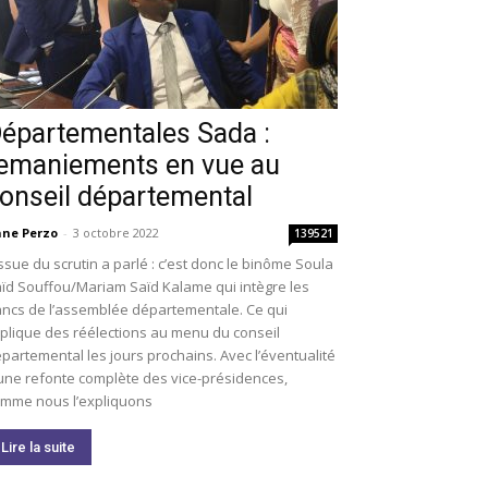
épartementales Sada :
emaniements en vue au
onseil départemental
ne Perzo
-
3 octobre 2022
139521
issue du scrutin a parlé : c’est donc le binôme Soula
ïd Souffou/Mariam Saïd Kalame qui intègre les
ncs de l’assemblée départementale. Ce qui
plique des réélections au menu du conseil
partemental les jours prochains. Avec l’éventualité
une refonte complète des vice-présidences,
mme nous l’expliquons
Lire la suite