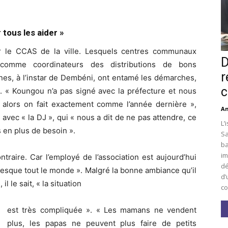
 tous les aider »
ar le CCAS de la ville. Lesquels centres communaux
D
s comme coordinateurs des distributions de bons
r
nes, à l’instar de Dembéni, ont entamé les démarches,
c
ux. « Koungou n’a pas signé avec la préfecture et nous
alors on fait exactement comme l’année dernière »,
An
 avec « la DJ », qui « nous a dit de ne pas attendre, ce
L’
s en plus de besoin ».
Sa
ba
im
ntraire. Car l’employé de l’association est aujourd’hui
dé
presque tout le monde ». Malgré la bonne ambiance qu’il
d’
l le sait, « la situation
co
est très compliquée ». « Les mamans ne vendent
plus, les papas ne peuvent plus faire de petits