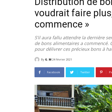
Distribution de bo
voudrait faire plu
commence »
S’il aura fallu attendre la dernière s
de bons alimentaires a commencé. C
pour délivrer ces précieux bons à ha
By
G. M
24 février 2021
Facebook
Twitter
Pi