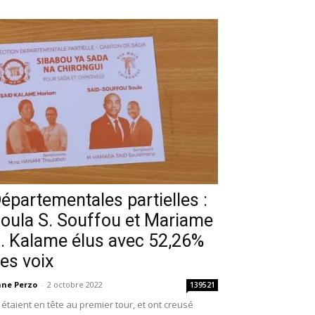
épartementales partielles :
oula S. Souffou et Mariame
. Kalame élus avec 52,26%
es voix
ne Perzo
-
2 octobre 2022
139521
s étaient en tête au premier tour, et ont creusé