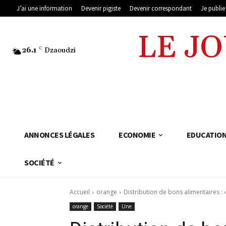
J’ai une information
Devenir pigiste
Devenir correspondant
Je publi
LE J
26.1
C
Dzaoudzi
ANNONCES LÉGALES
ECONOMIE
EDUCATIO
SOCIÉTÉ
Accueil
orange
Distribution de bons alimentaires : 
orange
Société
Une