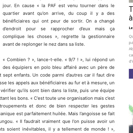
jour. En cause « la PAF est venu tourner dans le
T
quartier avant qu’on arrive, du coup il y a des
à
bénéficiaires qui ont peur de sortir. On a changé
Le
d’endroit pour se rapprocher d’eux mais ça
Qu
complique les choses », regrette la gestionnaire
pa
avant de replonger le nez dans sa liste.
Ab
ca
« Combien ? », lance-t-elle. « 9/7 ! », lui répond un
d'
des équipiers en polo bleu affairé avec un père de
sept enfants. Un code parmi d’autres car il faut dire
asse les appels aux bénéficiaires au fur et à mesure, un
érifier qu’ils sont bien dans la liste, puis une équipe
ettant les bons. « C’est toute une organisation mais c’est
attroupements et donc de bien respecter les gestes
anique est parfaitement huilée. Mais l’angoisse se fait
ungou. « Il faudrait vraiment que l’on puisse avoir un
nts soient inévitables, il y a tellement de monde ! »,