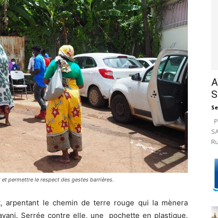
A
S
Se
Pa
SA
Ru
et permettre le respect des gestes barrières.
, arpentant le chemin de terre rouge qui la mènera
vani. Serrée contre elle, une
pochette en plastique.