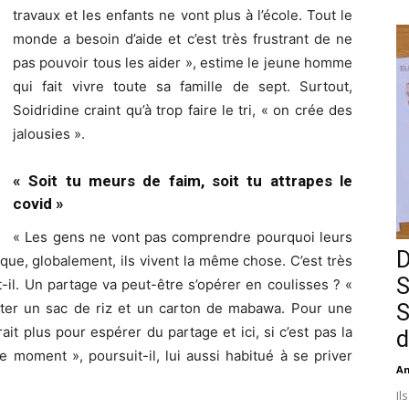
travaux et les enfants ne vont plus à l’école. Tout le
monde a besoin d’aide et c’est très frustrant de ne
pas pouvoir tous les aider », estime le jeune homme
qui fait vivre toute sa famille de sept. Surtout,
Soidridine craint qu’à trop faire le tri, « on crée des
jalousies ».
« Soit tu meurs de faim, soit tu attrapes le
covid »
« Les gens ne vont pas comprendre pourquoi leurs
D
 que, globalement, ils vivent la même chose. C’est très
S
t-il. Un partage va peut-être s’opérer en coulisses ? «
S
heter un sac de riz et un carton de mabawa. Pour une
ait plus pour espérer du partage et ici, si c’est pas la
d
e moment », poursuit-il, lui aussi habitué à se priver
An
Il