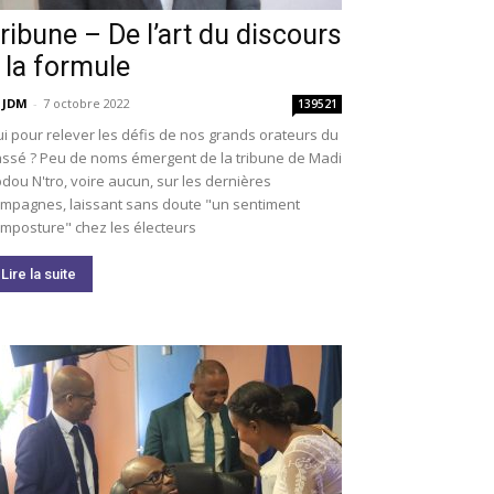
ribune – De l’art du discours
 la formule
 JDM
-
7 octobre 2022
139521
i pour relever les défis de nos grands orateurs du
ssé ? Peu de noms émergent de la tribune de Madi
dou N'tro, voire aucun, sur les dernières
mpagnes, laissant sans doute "un sentiment
imposture" chez les électeurs
Lire la suite