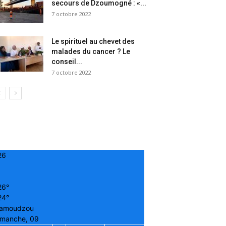
secours de Dzoumogné : «...
7 octobre 2022
Le spirituel au chevet des
malades du cancer ? Le
conseil...
7 octobre 2022
26
26°
24°
amoudzou
imanche, 09