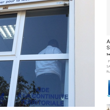
A
S
Se
Pa
SA
Ru