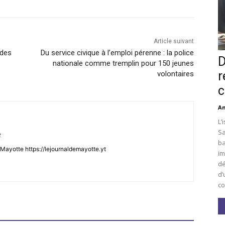
Article suivant
 des
Du service civique à l’emploi pérenne : la police
D
nationale comme tremplin pour 150 jeunes
r
volontaires
c
An
L’
Sa
t
ba
Mayotte https://lejournaldemayotte.yt
im
dé
d’
co