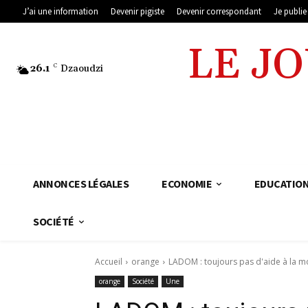
J’ai une information
Devenir pigiste
Devenir correspondant
Je publi
LE J
26.1
C
Dzaoudzi
ANNONCES LÉGALES
ECONOMIE
EDUCATIO
SOCIÉTÉ
Accueil
orange
LADOM : toujours pas d'aide à la mobi
orange
Société
Une