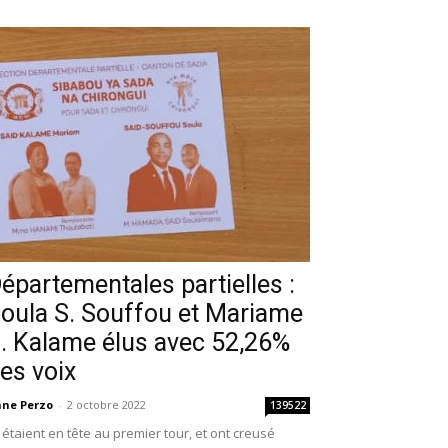
épartementales partielles :
oula S. Souffou et Mariame
. Kalame élus avec 52,26%
es voix
ne Perzo
-
2 octobre 2022
139522
s étaient en tête au premier tour, et ont creusé