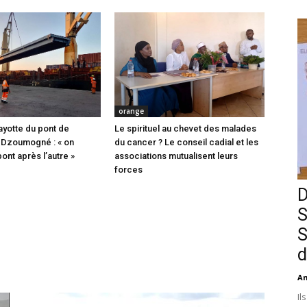
orange
ayotte du pont de
Le spirituel au chevet des malades
 Dzoumogné : « on
du cancer ? Le conseil cadial et les
pont après l’autre »
associations mutualisent leurs
forces
D
S
S
d
An
Il