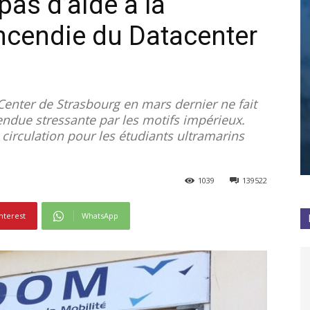
as d’aide à la
’incendie du Datacenter
Center de Strasbourg en mars dernier ne fait
endue stressante par les motifs impérieux.
 circulation pour les étudiants ultramarins
1039
139522
nterest
WhatsApp