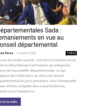
épartementales Sada :
emaniements en vue au
onseil départemental
ne Perzo
-
3 octobre 2022
139522
issue du scrutin a parlé : c’est donc le binôme Soula
ïd Souffou/Mariam Saïd Kalame qui intègre les
ncs de l’assemblée départementale. Ce qui
plique des réélections au menu du conseil
partemental les jours prochains. Avec l’éventualité
une refonte complète des vice-présidences,
mme nous l’expliquons
Lire la suite