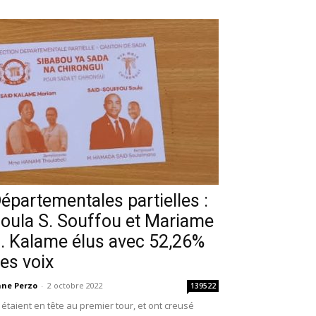
épartementales partielles :
oula S. Souffou et Mariame
. Kalame élus avec 52,26%
es voix
ne Perzo
-
2 octobre 2022
139522
s étaient en tête au premier tour, et ont creusé