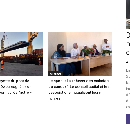
D
r
c
An
L’
orange
Sa
ayotte du pont de
Le spirituel au chevet des malades
ba
 Dzoumogné : « on
du cancer ? Le conseil cadial et les
im
pont après l’autre »
associations mutualisent leurs
dé
forces
d’
co