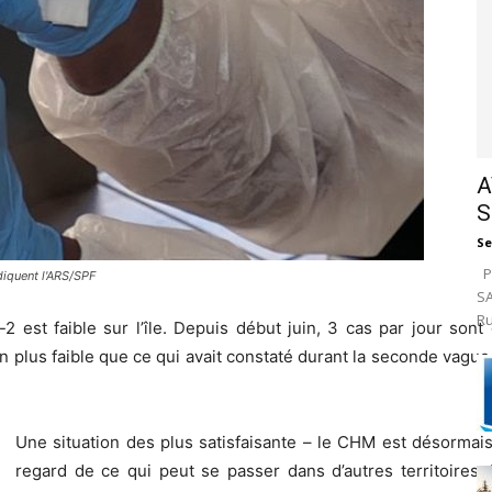
A
S
Se
Pa
diquent l'ARS/SPF
SA
Ru
-2 est faible sur l’île. Depuis début juin, 3 cas par jour s
ien plus faible que ce qui avait constaté durant la seconde vagu
Une situation des plus satisfaisante – le CHM est désorm
regard de ce qui peut se passer dans d’autres territoires. 