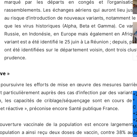
marqué par les départs en congés et l’organisatio
rassemblements. Les échanges aériens qui auront lieu jusqu’à
au risque d’introduction de nouveaux variants, notamment le
que les virus historiques (Alpha, Beta et Gamma). Ce vari
Russie, en Indonésie, en Europe mais également en Afrique
variant est a été identifié le 25 juin à La Réunion ; depuis, 
ont été identifiées sur le département voisin, dont trois clust
prudence.
ive »
el poursuivre les efforts de mise en œuvre des mesures barrièr
t particulièrement auprès des cas d’infection par des variants d
+
in, les capacités de criblage/séquençage sont en cours de r
°
C
 et réactive », préconise encore Santé publique
France.
+
+
couverture vaccinale de la population est encore largement
M
population a ainsi reçu deux doses de vaccin, contre 38% au
Je