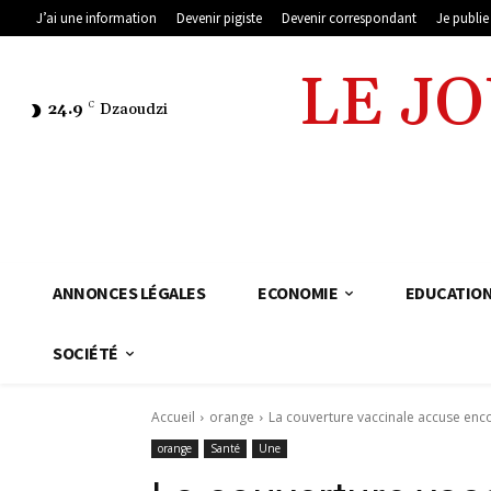
J’ai une information
Devenir pigiste
Devenir correspondant
Je publi
LE J
24.9
C
Dzaoudzi
ANNONCES LÉGALES
ECONOMIE
EDUCATIO
SOCIÉTÉ
Accueil
orange
La couverture vaccinale accuse enco
orange
Santé
Une