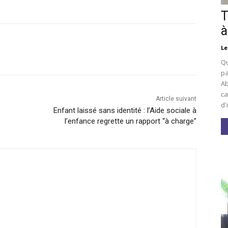
T
à
Le
Qu
pa
Ab
ca
Article suivant
d'
Enfant laissé sans identité : l’Aide sociale à
l’enfance regrette un rapport “à charge”