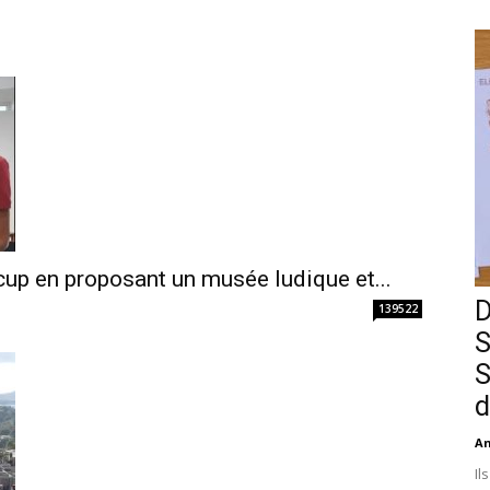
p en proposant un musée ludique et...
D
139522
S
S
d
An
Il