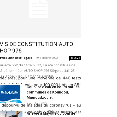
VIS DE CONSTITUTION AUTO
HOP 976
rvice annonce légale
-
19 octobre 2022
139522
r acte SSP du 14/09/2022, il a été constitué une
S dénommée : AUTO SHOP 976 Siège social : 25
e Bahoni 97615 Pamandzi Capital :...
ont déclarés, pour une moyenne de 440 tests
e (pic à 3 314 tests pour 100.000 hbts en S5-
Coupure d’eau en cours sur les
communes de Koungou,
Mamoudzou et...
7 octobre 2022
ais dépourvu de malades du
coronavirus – au
Malgré tout, « ce début d’hiver austral est
Arrivée à Mayotte du pont de