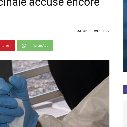
cinale accuse encore
481
139522
nterest
WhatsApp