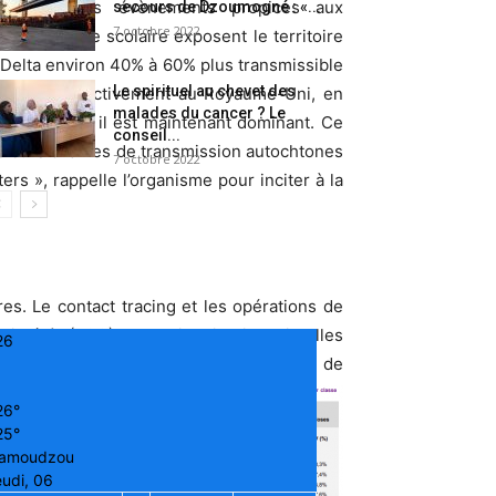
n de grands évènements propices aux
secours de Dzoumogné : «...
7 octobre 2022
 la rentrée scolaire exposent le territoire
 Delta environ 40% à 60% plus transmissible
Le spirituel au chevet des
ant circule activement au Royaume-Uni, en
malades du cancer ? Le
 du Sud où il est maintenant dominant. Ce
conseil...
plusieurs chaînes de transmission autochtones
7 octobre 2022
ers », rappelle l’organisme pour inciter à la
es. Le contact tracing et les opérations de
’intérêt (VOC) ou de situation inhabituelles
26
enforcement avec les laboratoires afin de
26°
25°
amoudzou
udi, 06