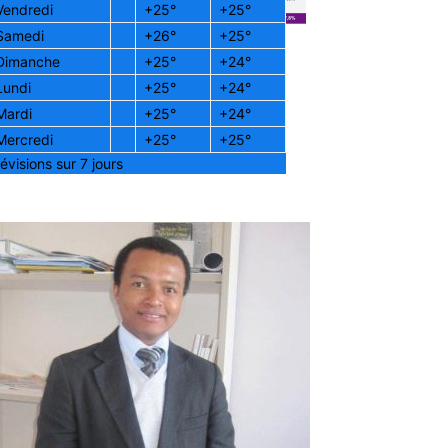
Vendredi
+
25°
+
25°
Samedi
+
26°
+
25°
Dimanche
+
25°
+
24°
 ouverts jusqu’au 17 juillet.
Lundi
+
25°
+
24°
Mardi
+
25°
+
24°
Mercredi
+
25°
+
25°
évisions sur 7 jours