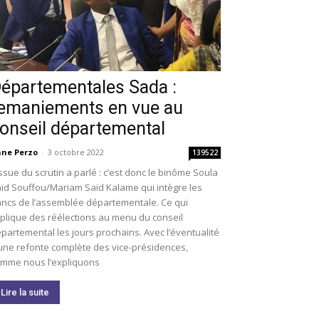
épartementales Sada :
emaniements en vue au
onseil départemental
ne Perzo
-
3 octobre 2022
139522
issue du scrutin a parlé : c’est donc le binôme Soula
ïd Souffou/Mariam Saïd Kalame qui intègre les
ncs de l’assemblée départementale. Ce qui
plique des réélections au menu du conseil
partemental les jours prochains. Avec l’éventualité
une refonte complète des vice-présidences,
mme nous l’expliquons
Lire la suite