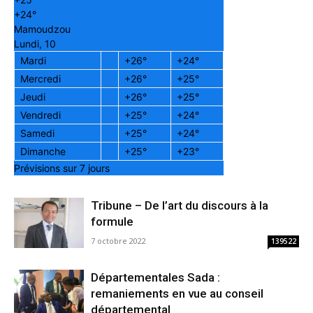
+
24°
Mamoudzou
Lundi, 10
Mardi
+
26°
+
24°
Mercredi
+
26°
+
25°
Jeudi
+
26°
+
25°
Vendredi
+
25°
+
24°
Samedi
+
25°
+
24°
Dimanche
+
25°
+
23°
Prévisions sur 7 jours
Tribune – De l’art du discours à la
formule
7 octobre 2022
139522
Départementales Sada :
remaniements en vue au conseil
départemental