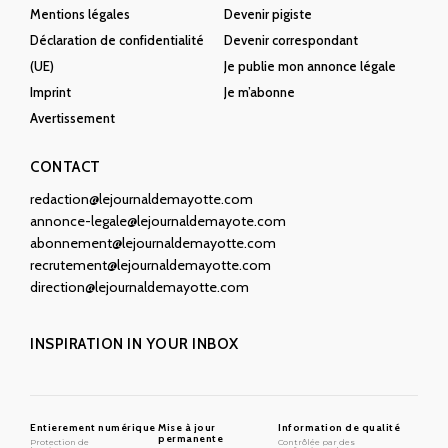
Mentions légales
Devenir pigiste
Déclaration de confidentialité
Devenir correspondant
(UE)
Je publie mon annonce légale
Imprint
Je m’abonne
Avertissement
CONTACT
redaction@lejournaldemayotte.com
annonce-legale@lejournaldemayote.com
abonnement@lejournaldemayotte.com
recrutement@lejournaldemayotte.com
direction@lejournaldemayotte.com
INSPIRATION IN YOUR INBOX
Entierement numérique
Mise à jour
Information de qualité
permanente
Protection de
Contrôlée par des