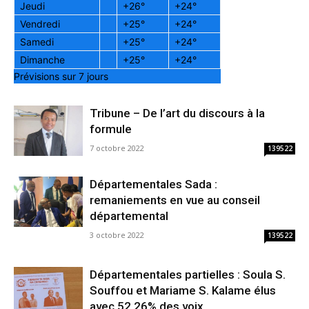
Jeudi
+
26°
+
24°
Vendredi
+
25°
+
24°
Samedi
+
25°
+
24°
Dimanche
+
25°
+
24°
Prévisions sur 7 jours
Tribune – De l’art du discours à la
formule
7 octobre 2022
139522
Départementales Sada :
remaniements en vue au conseil
départemental
3 octobre 2022
139522
Départementales partielles : Soula S.
Souffou et Mariame S. Kalame élus
avec 52,26% des voix