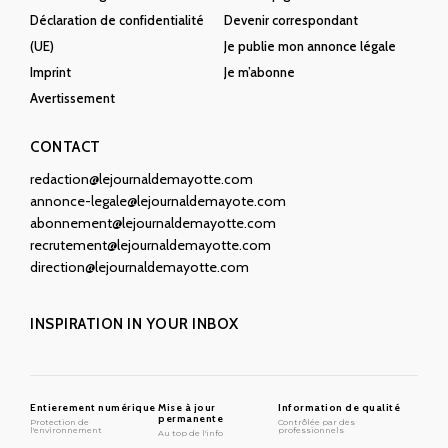
Déclaration de confidentialité
Devenir correspondant
(UE)
Je publie mon annonce légale
Imprint
Je m’abonne
Avertissement
CONTACT
redaction@lejournaldemayotte.com
annonce-legale@lejournaldemayote.com
abonnement@lejournaldemayotte.com
recrutement@lejournaldemayotte.com
direction@lejournaldemayotte.com
INSPIRATION IN YOUR INBOX
Entierement numérique
Mise à jour
Information de qualité
permanente
Protection de
Contrôlée par des
l'environnement
professionnels
Au top de l'info