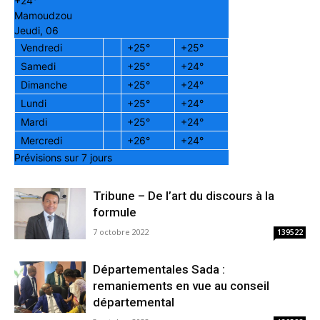
+
24°
Mamoudzou
Jeudi, 06
Vendredi
+
25°
+
25°
Samedi
+
25°
+
24°
Dimanche
+
25°
+
24°
Lundi
+
25°
+
24°
Mardi
+
25°
+
24°
Mercredi
+
26°
+
24°
Prévisions sur 7 jours
Tribune – De l’art du discours à la
formule
7 octobre 2022
139522
Départementales Sada :
remaniements en vue au conseil
départemental