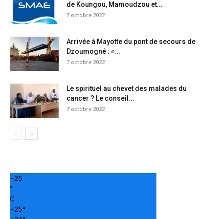
de Koungou, Mamoudzou et...
7 octobre 2022
Arrivée à Mayotte du pont de secours de
Dzoumogné : «...
7 octobre 2022
Le spirituel au chevet des malades du
cancer ? Le conseil...
7 octobre 2022
+
25
°
C
+
25°